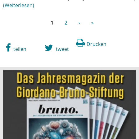
Weiterlesen
1
2
›
»
Drucken
teilen
tweet