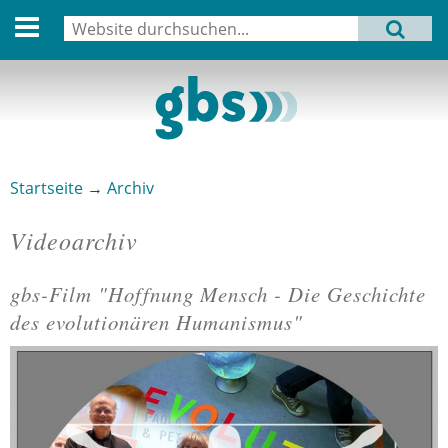
English version
Suche
MENU
Suchformular
Aktuell
Leitbild
Aktivitäten
Startseite
→
Archiv
Sie sind hier
Aufbau
Videoarchiv
Termine
gbs-Film "Hoffnung Mensch - Die Geschichte
Archiv
Seiten
des evolutionären Humanismus"
Verbindungen
Datenschutz
Impressum