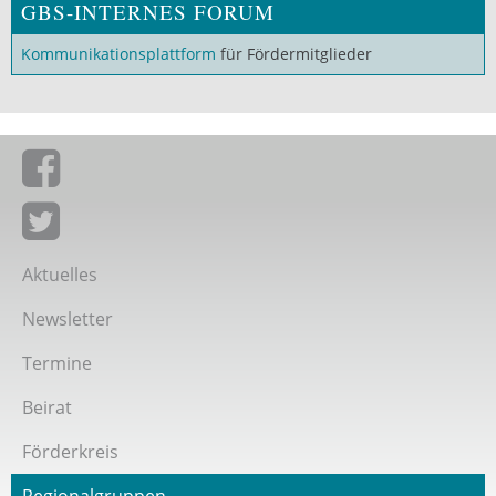
GBS-INTERNES FORUM
Kommunikationsplattform
für Fördermitglieder
Giordano-Bruno-Stiftung auf Facebook
Giordano-Bruno-Stiftung bei Twitter
Aktuelles
Newsletter
Termine
Beirat
Förderkreis