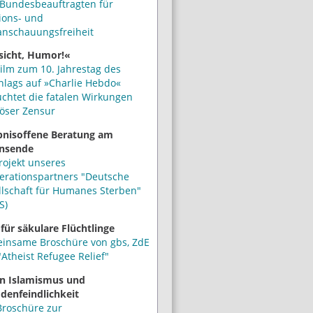
Bundesbeauftragten für
ions- und
anschauungsfreiheit
sicht, Humor!«
ilm zum 10. Jahrestag des
hlags auf »Charlie Hebdo«
uchtet die fatalen Wirkungen
iöser Zensur
bnisoffene Beratung am
nsende
rojekt unseres
erationspartners "Deutsche
llschaft für Humanes Sterben"
S)
 für säkulare Flüchtlinge
insame Broschüre von gbs, ZdE
Atheist Refugee Relief"
n Islamismus und
denfeindlichkeit
Broschüre zur