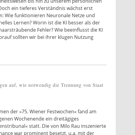
heitswesen bis hin zu unserem persönlichen
 Doch ein tieferes Verständnis wächst erst
m: Wie funktionieren Neuronale Netze und
elles Lernen? Worin ist die KI besser als der
aarsträubende Fehler? Wie beeinflusst die KI
auf sollten wir bei ihrer klugen Nutzung
gen auf, wie notwendig die Trennung von Staat
men der »75. Wiener Festwochen« fand am
genen Wochenende ein dreitägiges
nstribunal« statt. Die von Milo Rau inszenierte
ance war prominent besetzt, u.a. mit der