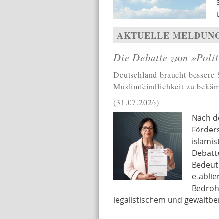
leitkulturkl.jpg
AKTUELLE MELDUN
Die Debatte zum »Polit
Deutschland braucht bessere 
Muslimfeindlichkeit zu bekä
31.07.2026
Nach d
Förders
islamis
Debatte
Bedeut
etablie
Bedrohu
legalistischem und gewaltber