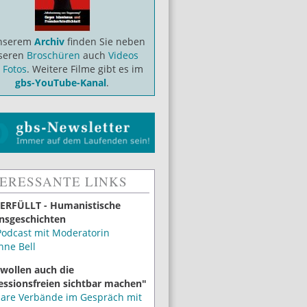
unserem
Archiv
finden Sie neben
seren
Broschüren
auch
Videos
d
Fotos
. Weitere Filme gibt es im
gbs-YouTube-Kanal
.
TERESSANTE LINKS
ERFÜLLT - Humanistische
nsgeschichten
Podcast mit Moderatorin
nne Bell
 wollen auch die
essionsfreien sichtbar machen"
lare Verbände im Gespräch mit