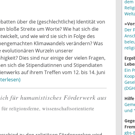
dem 
Relig
Welt
batten über die (geschlechtliche) Identität von
»Vor
n bloße Streite um Worte? Wie hat sich die
Der F
twickelt, und wie wird sie sich in Folge des
Ansc
bele
engemachten Klimawandels verändern? Was
relig
e evolutionären Wurzeln unserer
higkeit? Dies sind nur einige der vielen Fragen,
Erge
Lebe
en sich die Stipendiatinnen und Stipendiaten
Ein P
enwerks auf ihrem Treffen vom 12. bis 14. Juni
Koop
terlesen
Gese
(DGH
ich für humanistisches Förderwerk aus
Hilfe
Geme
 für religionsferne, wissenschaftsorientierte
und "
Gege
Frem
gbs-
rschied zu den religiösen Förderwerken wird