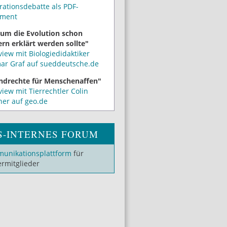
rationsdebatte als PDF-
ment
um die Evolution schon
rn erklärt werden sollte"
view mit Biologiedidaktiker
mar Graf auf sueddeutsche.de
ndrechte für Menschenaffen"
view mit Tierrechtler Colin
ner auf geo.de
S-INTERNES FORUM
unikationsplattform
für
ermitglieder