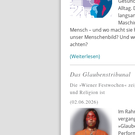
Gesund
Alltag.
langsa
Maschin
Mensch – und wo macht sie h
unser Menschenbild? Und wor
achten?
Weiterlesen
Das Glaubenstribunal
Die »Wiener Festwochen« zei
und Religion ist
02.06.2026
Im Rah
vergan
»Glaube
Perform