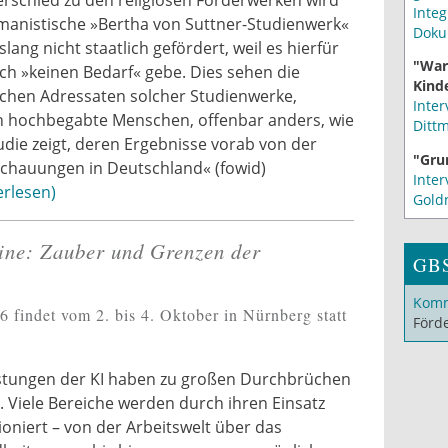
Integ
manistische »Bertha von Suttner-Studienwerk«
Doku
islang nicht staatlich gefördert, weil es hierfür
"War
ch »keinen Bedarf« gebe. Dies sehen die
Kinde
ichen Adressaten solcher Studienwerke,
Inter
h hochbegabte Menschen, offenbar anders, wie
Ditt
udie zeigt, deren Ergebnisse vorab von der
"Gru
chauungen in Deutschland« (fowid)
Inter
erlesen
Gold
ine: Zauber und Grenzen der
GB
Komm
findet vom 2. bis 4. Oktober in Nürnberg statt
Förd
istungen der KI haben zu großen Durchbrüchen
. Viele Bereiche werden durch ihren Einsatz
ioniert – von der Arbeitswelt über das