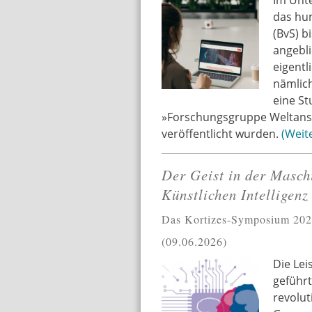
das hu
(BvS) b
angebli
eigentl
nämlic
eine St
»Forschungsgruppe Weltans
veröffentlicht wurden.
Weit
Der Geist in der Masch
Künstlichen Intelligenz
Das Kortizes-Symposium 2026 
09.06.2026
Die Le
geführt
revolut