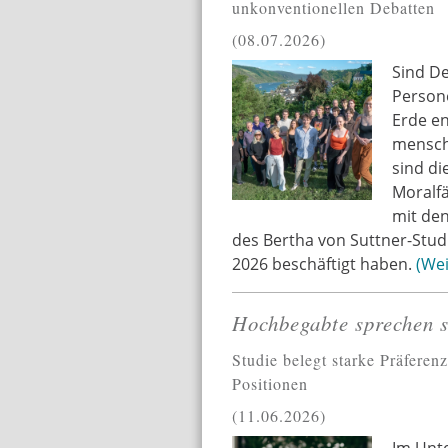
unkonventionellen Debatten
08.07.2026
Sind De
Persone
Erde en
mensch
sind di
Moralfä
mit den
des Bertha von Suttner-Studi
2026 beschäftigt haben.
Wei
Hochbegabte sprechen s
Studie belegt starke Präferenz
Positionen
11.06.2026
Im Unte