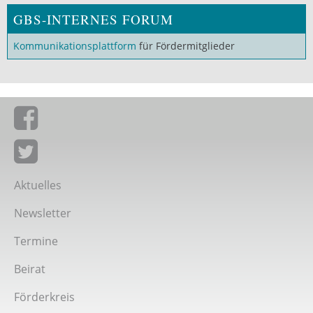
GBS-INTERNES FORUM
Kommunikationsplattform
für Fördermitglieder
Giordano-Bruno-Stiftung auf Facebook
Giordano-Bruno-Stiftung bei Twitter
Aktuelles
Newsletter
Termine
Beirat
Förderkreis