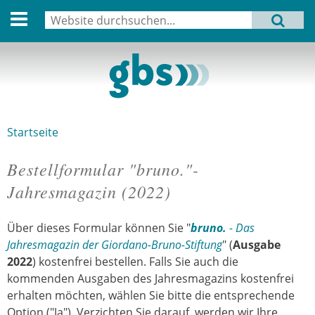
English version
Suche
MENU
Suchformular
Aktuell
Leitbild
Aktivitäten
Startseite
Sie sind hier
Aufbau
Bestellformular "bruno."-
Termine
Jahresmagazin (2022)
Archiv
Über dieses Formular können Sie "
bruno.
- Das
Verbindungen
Jahresmagazin der Giordano-Bruno-Stiftung
" (
Ausgabe
2022
) kostenfrei bestellen. Falls Sie auch die
kommenden Ausgaben des Jahresmagazins kostenfrei
Datenschutz
erhalten möchten, wählen Sie bitte die entsprechende
Option ("Ja"). Verzichten Sie darauf, werden wir Ihre
Impressum