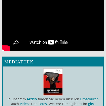
MEDIATHEK
In unserem
Archiv
finden Sie neben unseren
Broschüren
auch
Videos
und
Fotos
. Weitere Filme gibt es im
gbs-