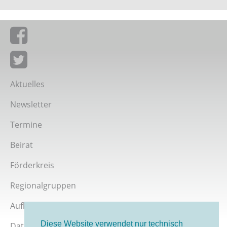
Giordano-Bruno-Stiftung auf Facebook
Giordano-Bruno-Stiftung bei Twitter
Aktuelles
Newsletter
Termine
Beirat
Förderkreis
Regionalgruppen
Aufklärer werden
Diese Website verwendet nur technisch
Datenschutz