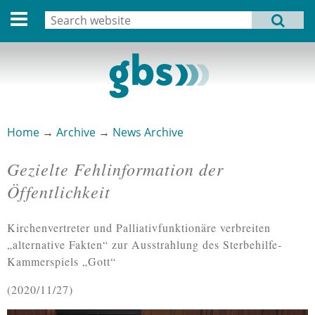
Deutsche Version
Search
MENU
Search form
Home
Profile
Activities
Home
→
Archive
→
News Archive
You are here
Structure
Gezielte Fehlinformation der
Dates
Öffentlichkeit
Archive
Kirchenvertreter und Palliativfunktionäre verbreiten
Links
„alternative Fakten“ zur Ausstrahlung des Sterbehilfe-
Kammerspiels „Gott“
Privacy Statement
2020/11/27
Imprint