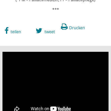
***
Drucken
teilen
tweet