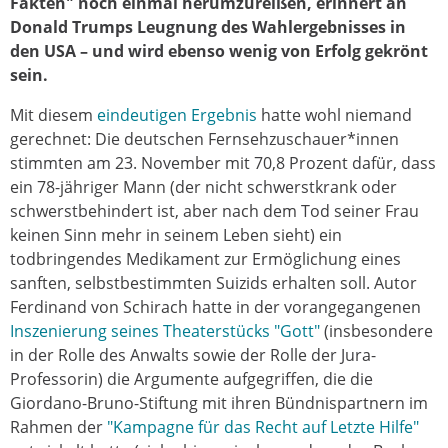
Fakten" noch einmal herumzureißen, erinnert an
Donald Trumps Leugnung des Wahlergebnisses in
den USA – und wird ebenso wenig von Erfolg gekrönt
sein.
Mit diesem
eindeutigen Ergebnis
hatte wohl niemand
gerechnet: Die deutschen Fernsehzuschauer*innen
stimmten am 23. November mit 70,8 Prozent dafür, dass
ein 78-jähriger Mann (der nicht schwerstkrank oder
schwerstbehindert ist, aber nach dem Tod seiner Frau
keinen Sinn mehr in seinem Leben sieht) ein
todbringendes Medikament zur Ermöglichung eines
sanften, selbstbestimmten Suizids erhalten soll. Autor
Ferdinand von Schirach hatte in der vorangegangenen
Inszenierung seines Theaterstücks "Gott"
(insbesondere
in der Rolle des Anwalts sowie der Rolle der Jura-
Professorin) die Argumente aufgegriffen, die die
Giordano-Bruno-Stiftung mit ihren Bündnispartnern im
Rahmen der
"Kampagne für das Recht auf Letzte Hilfe"