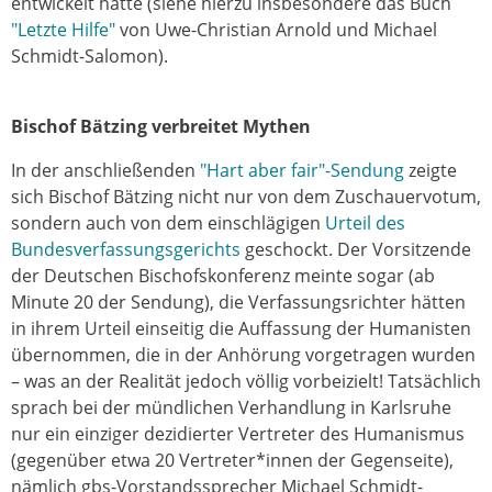
entwickelt hatte (siehe hierzu insbesondere das Buch
"Letzte Hilfe"
von Uwe-Christian Arnold und Michael
Schmidt-Salomon).
Bischof Bätzing verbreitet Mythen
In der anschließenden
"Hart aber fair"-Sendung
zeigte
sich Bischof Bätzing nicht nur von dem Zuschauervotum,
sondern auch von dem einschlägigen
Urteil des
Bundesverfassungsgerichts
geschockt. Der Vorsitzende
der Deutschen Bischofskonferenz meinte sogar (ab
Minute 20 der Sendung), die Verfassungsrichter hätten
in ihrem Urteil einseitig die Auffassung der Humanisten
übernommen, die in der Anhörung vorgetragen wurden
– was an der Realität jedoch völlig vorbeizielt! Tatsächlich
sprach bei der mündlichen Verhandlung in Karlsruhe
nur ein einziger dezidierter Vertreter des Humanismus
(gegenüber etwa 20 Vertreter*innen der Gegenseite),
nämlich gbs-Vorstandssprecher Michael Schmidt-