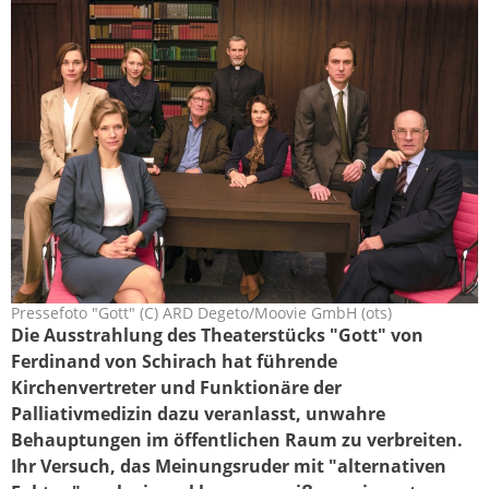
Pressefoto "Gott" (C) ARD Degeto/Moovie GmbH (ots)
gott_von_ferdinand_v_schirach_ots.jpg
Die Ausstrahlung des Theaterstücks "Gott" von
Ferdinand von Schirach hat führende
Kirchenvertreter und Funktionäre der
Palliativmedizin dazu veranlasst, unwahre
Behauptungen im öffentlichen Raum zu verbreiten.
Ihr Versuch, das Meinungsruder mit "alternativen