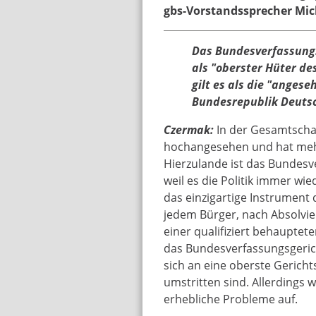
gbs-Vorstandssprecher Mi
Das Bundesverfassungsg
als "oberster Hüter d
gilt es als die "angese
Bundesrepublik Deutsc
Czermak:
In der Gesamtschau 
hochangesehen und hat mehr
Hierzulande ist das Bundesve
weil es die Politik immer wi
das einzigartige Instrumen
jedem Bürger, nach Absolvie
einer qualifiziert behaupte
das Bundesverfassungsgericht
sich an eine oberste Gerich
umstritten sind. Allerdings w
erhebliche Probleme auf.