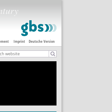
ntury
tement
Imprint
Deutsche Version
ch
rch form