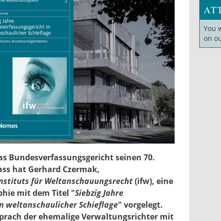
AT
You 
on o
assungsgericht.jpg
as Bundesverfassungsgericht seinen 70.
ass hat Gerhard Czermak,
Instituts für Weltanschauungsrecht
(ifw), eine
ie mit dem Titel "
Siebzig Jahre
n weltanschaulicher Schieflage
" vorgelegt.
prach der ehemalige Verwaltungsrichter mit