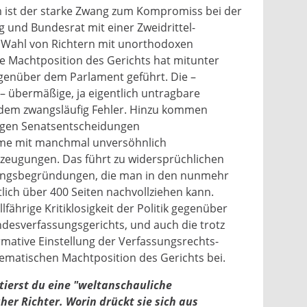
m ist der starke Zwang zum Kompromiss bei der
 und Bundesrat mit einer Zweidrittel-
e Wahl von Richtern mit unorthodoxen
e Machtposition des Gerichts hat mitunter
egenüber dem Parlament geführt. Die –
 – übermäßige, ja eigentlich untragbare
udem zwangsläufig Fehler. Hinzu kommen
igen Senatsentscheidungen
me mit manchmal unversöhnlich
zeugungen. Das führt zu widersprüchlichen
dungsbegründungen, die man in den nunmehr
lich über 400 Seiten nachvollziehen kann.
llfährige Kritiklosigkeit der Politik gegenüber
esverfassungsgerichts, und auch die trotz
firmative Einstellung der Verfassungsrechts-
lematischen Machtposition des Gerichts bei.
tierst du eine "weltanschauliche
her Richter. Worin drückt sie sich aus