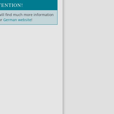
TENTION!
will find much more information
ur
German website
!