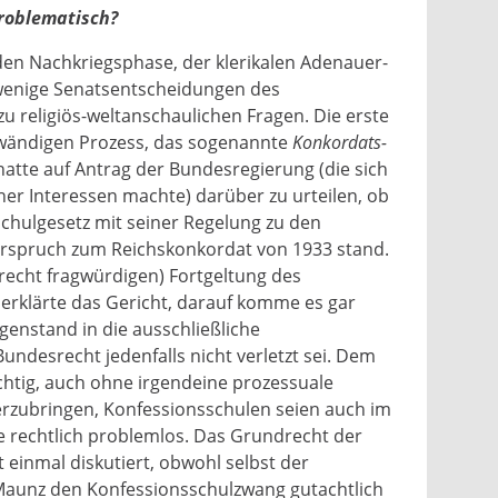
problematisch?
den Nachkriegsphase, der klerikalen Adenauer-
 wenige Senatsentscheidungen des
u religiös-weltanschaulichen Fragen. Die erste
wändigen Prozess, das sogenannte
Konkordats-
hatte auf Antrag der Bundesregierung (die sich
er Interessen machte) darüber zu urteilen, ob
chulgesetz mit seiner Regelung zu den
rspruch zum Reichskonkordat von 1933 stand.
(recht fragwürdigen) Fortgeltung des
rklärte das Gericht, darauf komme es gar
egenstand in die ausschließliche
ndesrecht jedenfalls nicht verletzt sei. Dem
chtig, auch ohne irgendeine prozessuale
rzubringen, Konfessionsschulen seien auch im
 rechtlich problemlos. Das Grundrecht der
 einmal diskutiert, obwohl selbst der
Maunz den Konfessionsschulzwang gutachtlich