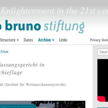
Enlightenment in the 21st ce
Structure
Dates
Archive
Links
Privacy Sta
chive
Sear
Sea
assungsgericht in
chieflage
k (Institut für Weltanschauungsrecht)