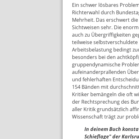
Ein schwer lösbares Proble
Richterwahl durch Bundestag
Mehrheit. Das erschwert di
Sichtweisen sehr. Die enorm
auch zu Übergriffigkeiten g
teilweise selbstverschuldete
Arbeitsbelastung bedingt z
besonders bei den achtköpf
gruppendynamische Proble
aufeinanderprallenden Über
und fehlerhaften Entschei
154 Bänden mit durchschnitt
Kritiker bemängeln die oft wi
der Rechtsprechung des Bund
aller Kritik grundsätzlich af
Wissenschaft trägt zur prob
In deinem Buch konsta
Schieflage" der Karlsru