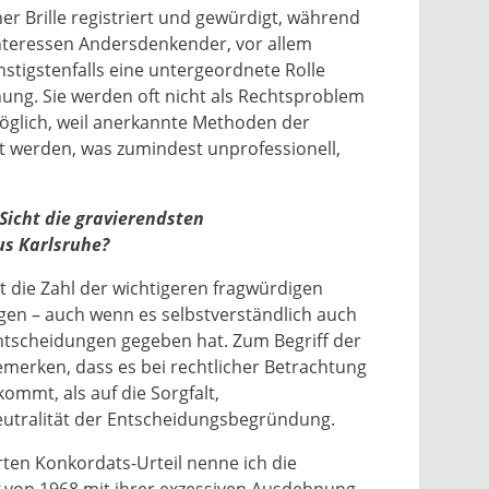
her Brille registriert und gewürdigt, während
Interessen Andersdenkender, vor allem
nstigstenfalls eine untergeordnete Rolle
nung. Sie werden oft nicht als Rechtsproblem
möglich, weil anerkannte Methoden der
 werden, was zumindest unprofessionell,
.
Sicht die gravierendsten
s Karlsruhe?
st die Zahl der wichtigeren fragwürdigen
gen – auch wenn es selbstverständlich auch
Entscheidungen gegeben hat. Zum Begriff der
emerken, dass es bei rechtlicher Betrachtung
ommt, als auf die Sorgfalt,
eutralität der Entscheidungsbegründung.
en Konkordats-Urteil nenne ich die
von 1968 mit ihrer exzessiven Ausdehnung