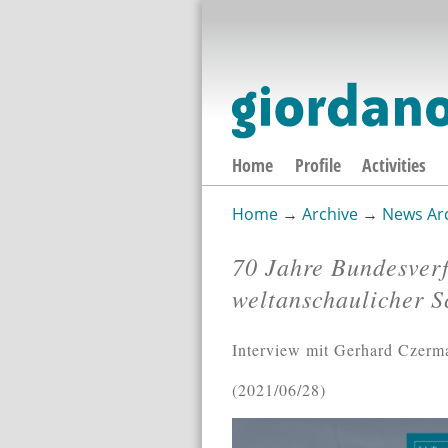
Home
Profile
Activities
Home
→
Archive
→
News Ar
You are here
70 Jahre Bundesverf
weltanschaulicher S
Interview mit Gerhard Czerma
2021/06/28