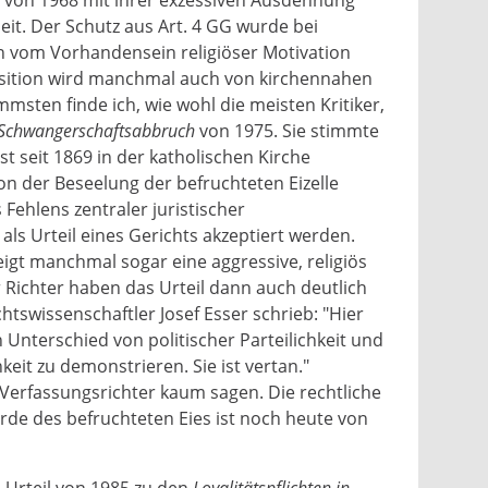
it. Der Schutz aus Art. 4 GG wurde bei
n vom Vorhandensein religiöser Motivation
sition wird manchmal auch von kirchennahen
mmsten finde ich, wie wohl die meisten Kritiker,
Schwangerschaftsabbruch
von 1975. Sie stimmte
 seit 1869 in der katholischen Kirche
on der Beseelung der befruchteten Eizelle
Fehlens zentraler juristischer
ls Urteil eines Gerichts akzeptiert werden.
gt manchmal sogar eine aggressive, religiös
 Richter haben das Urteil dann auch deutlich
htswissenschaftler Josef Esser schrieb: "Hier
 Unterschied von politischer Parteilichkeit und
keit zu demonstrieren. Sie ist vertan."
 Verfassungsrichter kaum sagen. Die rechtliche
de des befruchteten Eies ist noch heute von
 Urteil von 1985 zu den
Loyalitätspflichten in