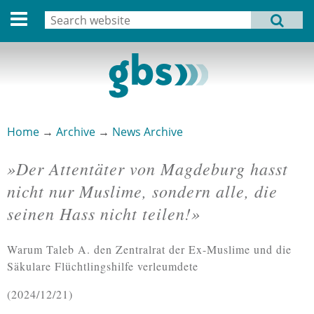
Deutsche Version
Search
MENU
Search form
Home
Profile
Activities
Home
→
Archive
→
News Archive
You are here
Structure
»Der Attentäter von Magdeburg hasst
Dates
nicht nur Muslime, sondern alle, die
seinen Hass nicht teilen!»
Archive
Links
Warum Taleb A. den Zentralrat der Ex-Muslime und die
Säkulare Flüchtlingshilfe verleumdete
Privacy Statement
2024/12/21
Imprint