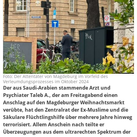
Foto: Der Attentäter von Magdeburg im Vorfeld des
verleumdungsklage_gegen_taleba_oktober
Verleumdungsprozesses im Oktober 2024
Der aus Saudi-Arabien stammende Arzt und
Psychiater Taleb A., der am Freitagabend einen
Anschlag auf den Magdeburger Weihnachtsmarkt
verübte, hat den Zentralrat der Ex-Muslime und die
Säkulare Flüchtlingshilfe über mehrere Jahre hinweg
terrorisiert. Allem Anschein nach teilte er
Überzeugungen aus dem ultrarechten Spektrum der