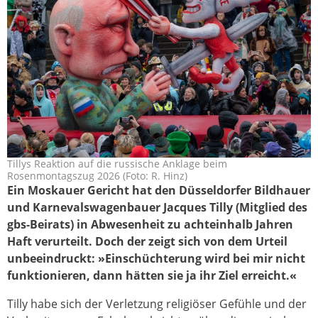
Tillys Reaktion auf die russische Anklage beim
putin_satire_tilly_2026.jpg
Rosenmontagszug 2026 (Foto: R. Hinz)
Ein Moskauer Gericht hat den Düsseldorfer Bildhauer
und Karnevalswagenbauer Jacques Tilly (Mitglied des
gbs-Beirats) in Abwesenheit zu achteinhalb Jahren
Haft verurteilt. Doch der zeigt sich von dem Urteil
unbeeindruckt: »Einschüchterung wird bei mir nicht
funktionieren, dann hätten sie ja ihr Ziel erreicht.«
Tilly habe sich der Verletzung religiöser Gefühle und der