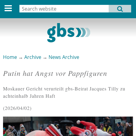
Deutsche Version
Search
MENU
Search form
Home
Profile
Activities
Home
→
Archive
→
News Archive
You are here
Structure
Putin hat Angst vor Pappfiguren
Dates
Moskauer Gericht verurteilt gbs-Beirat Jacques Tilly zu
Archive
achteinhalb Jahren Haft
Links
2026/04/02
Privacy Statement
Imprint