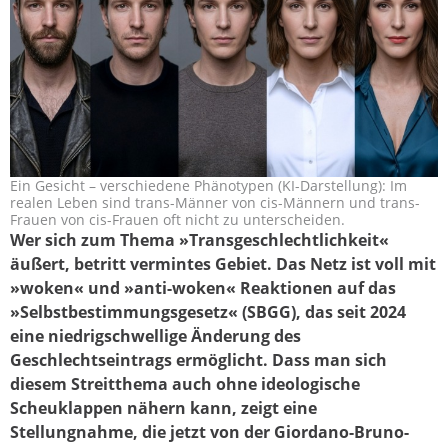
Ein Gesicht – verschiedene Phänotypen (KI-Darstellung): Im
transition_169.jpg
realen Leben sind trans-Männer von cis-Männern und trans-
Frauen von cis-Frauen oft nicht zu unterscheiden.
Wer sich zum Thema »Transgeschlechtlichkeit«
äußert, betritt vermintes Gebiet. Das Netz ist voll mit
»woken« und »anti-woken« Reaktionen auf das
»Selbstbestimmungsgesetz« (SBGG), das seit 2024
eine niedrigschwellige Änderung des
Geschlechtseintrags ermöglicht. Dass man sich
diesem Streitthema auch ohne ideologische
Scheuklappen nähern kann, zeigt eine
Stellungnahme, die jetzt von der Giordano-Bruno-