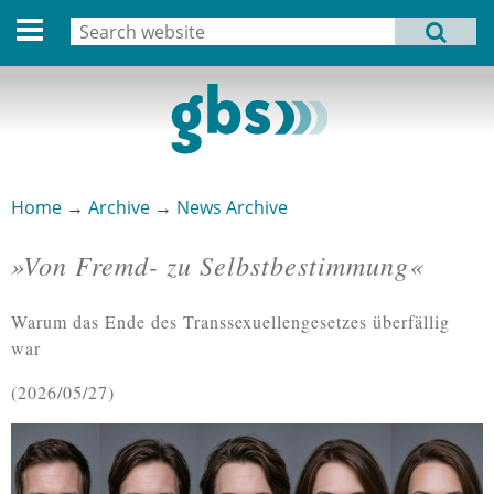
Deutsche Version
Search
MENU
Search form
Home
Profile
Activities
Home
→
Archive
→
News Archive
You are here
Structure
»Von Fremd- zu Selbstbestimmung«
Dates
Warum das Ende des Transsexuellengesetzes überfällig
Archive
war
Links
2026/05/27
Privacy Statement
Imprint