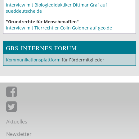
Interview mit Biologiedidaktiker Dittmar Graf auf
sueddeutsche.de
"Grundrechte für Menschenaffen"
Interview mit Tierrechtler Colin Goldner auf geo.de
GBS-INTERNES FORUM
Kommunikationsplattform
für Fördermitglieder
Giordano-Bruno-Stiftung auf Facebook
Giordano-Bruno-Stiftung bei Twitter
Aktuelles
Newsletter