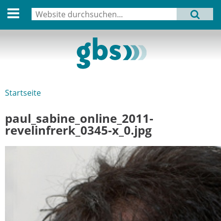
English version
Suche
MENU
Suchformular
Aktuell
Leitbild
Aktivitäten
Startseite
Sie sind hier
Aufbau
paul_sabine_online_2011-
Termine
revelinfrerk_0345-x_0.jpg
Archiv
Verbindungen
Datenschutz
Impressum