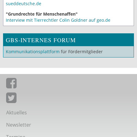
sueddeutsche.de
"Grundrechte für Menschenaffen"
Interview mit Tierrechtler Colin Goldner auf geo.de
GBS-INTERNES FORUM
Kommunikationsplattform
für Fördermitglieder
Giordano-Bruno-Stiftung auf Facebook
Giordano-Bruno-Stiftung bei Twitter
Aktuelles
Newsletter