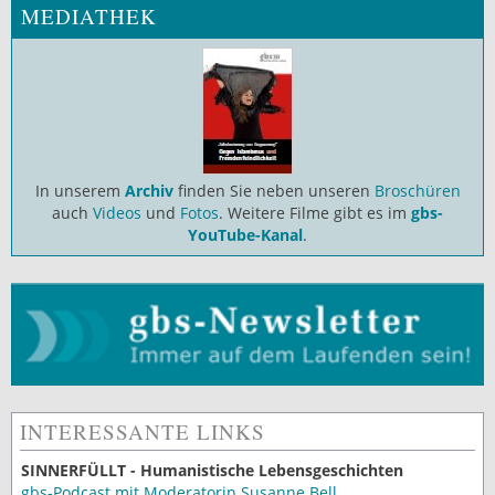
MEDIATHEK
In unserem
Archiv
finden Sie neben unseren
Broschüren
auch
Videos
und
Fotos
. Weitere Filme gibt es im
gbs-
YouTube-Kanal
.
INTERESSANTE LINKS
SINNERFÜLLT - Humanistische Lebensgeschichten
gbs-Podcast mit Moderatorin Susanne Bell