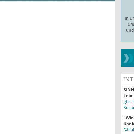
In 
un
un
IN
SINN
Lebe
gbs-
Susa
"Wir
Konf
Säku