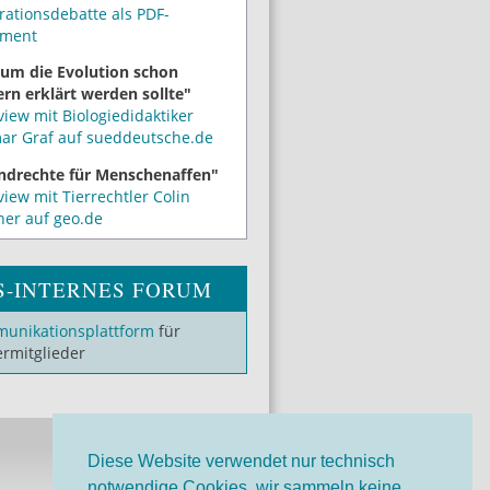
rationsdebatte als PDF-
ment
um die Evolution schon
rn erklärt werden sollte"
view mit Biologiedidaktiker
mar Graf auf sueddeutsche.de
ndrechte für Menschenaffen"
view mit Tierrechtler Colin
ner auf geo.de
S-INTERNES FORUM
unikationsplattform
für
ermitglieder
Diese Website verwendet nur technisch
notwendige Cookies, wir sammeln keine