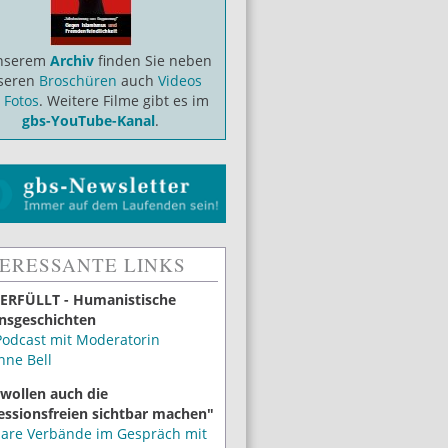
unserem
Archiv
finden Sie neben
seren
Broschüren
auch
Videos
d
Fotos
. Weitere Filme gibt es im
gbs-YouTube-Kanal
.
TERESSANTE LINKS
ERFÜLLT - Humanistische
nsgeschichten
Podcast mit Moderatorin
nne Bell
 wollen auch die
essionsfreien sichtbar machen"
lare Verbände im Gespräch mit