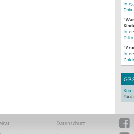
Integ
Doku
"War
Kinde
Inter
Ditt
"Gru
Inter
Gold
GB
Komm
Förd
eirat
Datenschutz