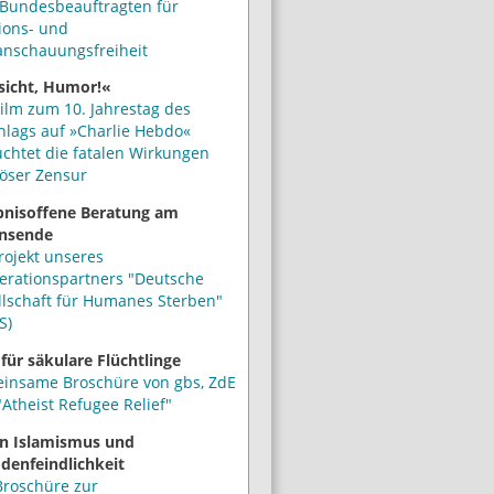
Bundesbeauftragten für
ions- und
anschauungsfreiheit
sicht, Humor!«
ilm zum 10. Jahrestag des
hlags auf »Charlie Hebdo«
uchtet die fatalen Wirkungen
iöser Zensur
bnisoffene Beratung am
nsende
rojekt unseres
erationspartners "Deutsche
llschaft für Humanes Sterben"
S)
 für säkulare Flüchtlinge
insame Broschüre von gbs, ZdE
Atheist Refugee Relief"
n Islamismus und
denfeindlichkeit
Broschüre zur