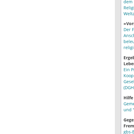
dem 
Relig
Welt
»Vor
Der F
Ansc
bele
relig
Erge
Lebe
Ein P
Koop
Gese
(DGH
Hilfe
Geme
und "
Gege
Frem
gbs-