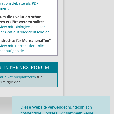
rationsdebatte als PDF-
ment
um die Evolution schon
rn erklärt werden sollte"
view mit Biologiedidaktiker
mar Graf auf sueddeutsche.de
ndrechte für Menschenaffen"
view mit Tierrechtler Colin
ner auf geo.de
S-INTERNES FORUM
unikationsplattform
für
ermitglieder
Diese Website verwendet nur technisch
notwendige Cookies, wir sammeln keine