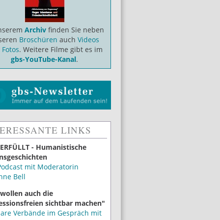
unserem
Archiv
finden Sie neben
seren
Broschüren
auch
Videos
d
Fotos
. Weitere Filme gibt es im
gbs-YouTube-Kanal
.
TERESSANTE LINKS
ERFÜLLT - Humanistische
nsgeschichten
Podcast mit Moderatorin
nne Bell
 wollen auch die
essionsfreien sichtbar machen"
lare Verbände im Gespräch mit