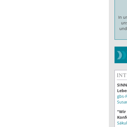
In 
un
un
IN
SINN
Lebe
gbs-
Susa
"Wir
Konf
Säku