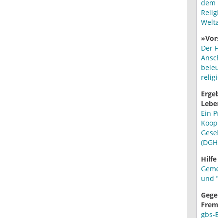
dem 
Relig
Welt
»Vor
Der F
Ansc
bele
relig
Erge
Lebe
Ein P
Koop
Gese
(DGH
Hilfe
Geme
und "
Gege
Frem
gbs-