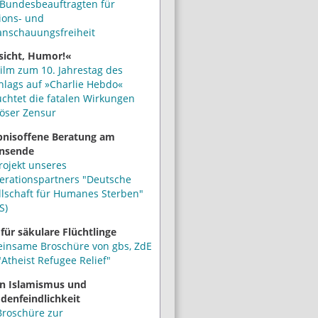
Bundesbeauftragten für
ions- und
anschauungsfreiheit
sicht, Humor!«
ilm zum 10. Jahrestag des
hlags auf »Charlie Hebdo«
uchtet die fatalen Wirkungen
iöser Zensur
bnisoffene Beratung am
nsende
rojekt unseres
erationspartners "Deutsche
llschaft für Humanes Sterben"
S)
 für säkulare Flüchtlinge
insame Broschüre von gbs, ZdE
Atheist Refugee Relief"
n Islamismus und
denfeindlichkeit
Broschüre zur