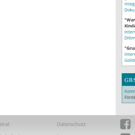
Integ
Doku
"War
Kinde
Inter
Ditt
"Gru
Inter
Gold
GB
Komm
Förd
eirat
Datenschutz