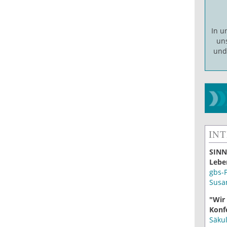
In 
un
un
IN
SINN
Lebe
gbs-
Susa
"Wir
Konf
Säku