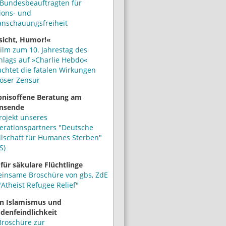
Bundesbeauftragten für
ions- und
anschauungsfreiheit
sicht, Humor!«
ilm zum 10. Jahrestag des
hlags auf »Charlie Hebdo«
uchtet die fatalen Wirkungen
iöser Zensur
bnisoffene Beratung am
nsende
rojekt unseres
erationspartners "Deutsche
llschaft für Humanes Sterben"
S)
 für säkulare Flüchtlinge
insame Broschüre von gbs, ZdE
Atheist Refugee Relief"
n Islamismus und
denfeindlichkeit
Broschüre zur