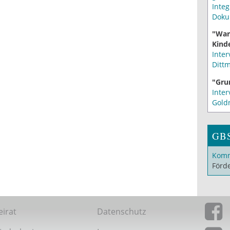
Integ
Doku
"War
Kinde
Inter
Ditt
"Gru
Inter
Gold
GB
Komm
Förd
eirat
Datenschutz