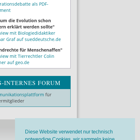
rationsdebatte als PDF-
ment
um die Evolution schon
rn erklärt werden sollte"
view mit Biologiedidaktiker
mar Graf auf sueddeutsche.de
ndrechte für Menschenaffen"
view mit Tierrechtler Colin
ner auf geo.de
S-INTERNES FORUM
unikationsplattform
für
ermitglieder
Diese Website verwendet nur technisch
notwendige Cookies, wir sammeln keine