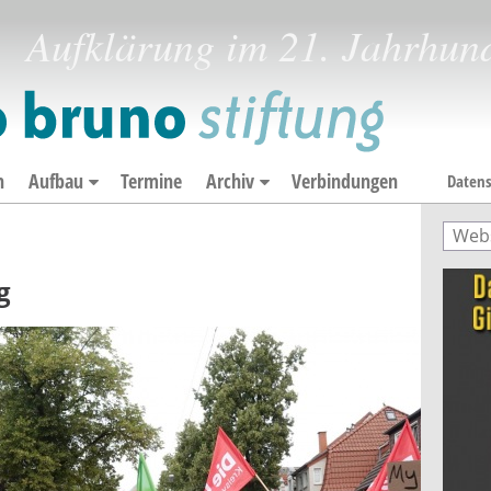
Aufklärung im 21. Jahrhun
n
Aufbau
Termine
Archiv
Verbindungen
Datens
Such
Suc
g