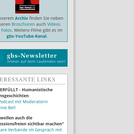
unserem
Archiv
finden Sie neben
seren
Broschüren
auch
Videos
d
Fotos
. Weitere Filme gibt es im
gbs-YouTube-Kanal
.
TERESSANTE LINKS
ERFÜLLT - Humanistische
nsgeschichten
Podcast mit Moderatorin
nne Bell
 wollen auch die
essionsfreien sichtbar machen"
lare Verbände im Gespräch mit