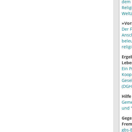
dem 
Relig
Welt
»Vor
Der F
Ansc
bele
relig
Erge
Lebe
Ein P
Koop
Gese
(DGH
Hilfe
Geme
und "
Gege
Frem
gbs-