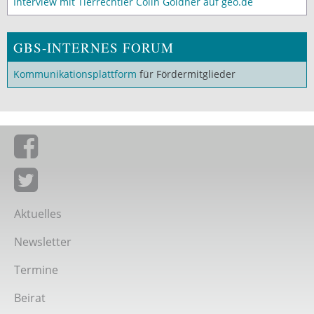
Interview mit Tierrechtler Colin Goldner auf geo.de
GBS-INTERNES FORUM
Kommunikationsplattform
für Fördermitglieder
Giordano-Bruno-Stiftung auf Facebook
Giordano-Bruno-Stiftung bei Twitter
Aktuelles
Newsletter
Termine
Beirat