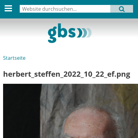
English version
Suche
MENU
Suchformular
Aktuell
Leitbild
Aktivitäten
Startseite
Sie sind hier
Aufbau
herbert_steffen_2022_10_22_ef.png
Termine
Archiv
Verbindungen
Datenschutz
Impressum