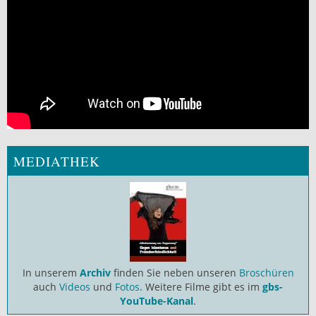
MEDIATHEK
In unserem
Archiv
finden Sie neben unseren
Broschüren
auch
Videos
und
Fotos
. Weitere Filme gibt es im
gbs-
YouTube-Kanal
.