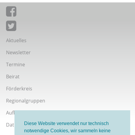
Giordano-Bruno-Stiftung auf Facebook
Giordano-Bruno-Stiftung bei Twitter
Aktuelles
Newsletter
Termine
Beirat
Förderkreis
Regionalgruppen
Aufklärer werden
Diese Website verwendet nur technisch
Datenschutz
notwendige Cookies, wir sammeln keine