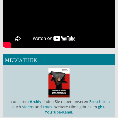
MEDIATHEK
In unserem
Archiv
finden Sie neben unseren
Broschüren
auch
Videos
und
Fotos
. Weitere Filme gibt es im
gbs-
YouTube-Kanal
.