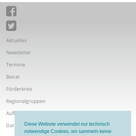
Giordano-Bruno-Stiftung auf Facebook
Giordano-Bruno-Stiftung bei Twitter
Aktuelles
Newsletter
Termine
Beirat
Förderkreis
Regionalgruppen
Aufklärer werden
Diese Website verwendet nur technisch
Datenschutz
notwendige Cookies, wir sammeln keine