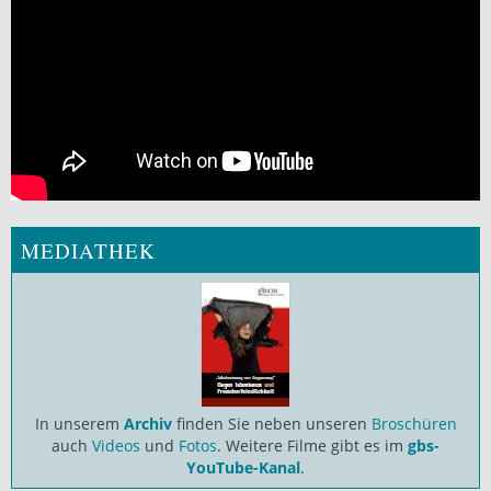
MEDIATHEK
In unserem
Archiv
finden Sie neben unseren
Broschüren
auch
Videos
und
Fotos
. Weitere Filme gibt es im
gbs-
YouTube-Kanal
.