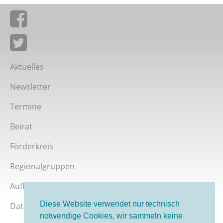
Giordano-Bruno-Stiftung auf Facebook
Giordano-Bruno-Stiftung bei Twitter
Aktuelles
Newsletter
Termine
Beirat
Förderkreis
Regionalgruppen
Aufklärer werden
Diese Website verwendet nur technisch
Datenschutz
notwendige Cookies, wir sammeln keine