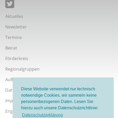
Giordano-Bruno-Stiftung auf Facebook
Giordano-Bruno-Stiftung bei Twitter
Aktuelles
Newsletter
Termine
Beirat
Förderkreis
Regionalgruppen
Aufklärer werden
Diese Website verwendet nur technisch
Datenschutz
notwendige Cookies, wir sammeln keine
Impressum
personenbezogenen Daten. Lesen Sie
hierzu auch unsere Datenschutzrichtlinie:
English version
Datenschutzerklärung