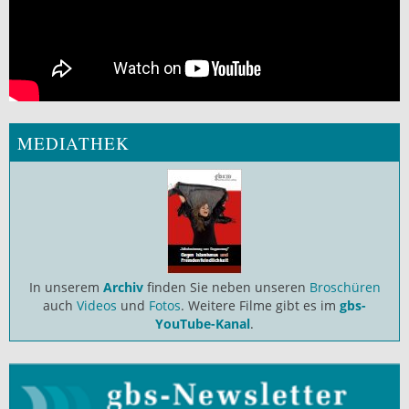
MEDIATHEK
In unserem
Archiv
finden Sie neben unseren
Broschüren
auch
Videos
und
Fotos
. Weitere Filme gibt es im
gbs-
YouTube-Kanal
.