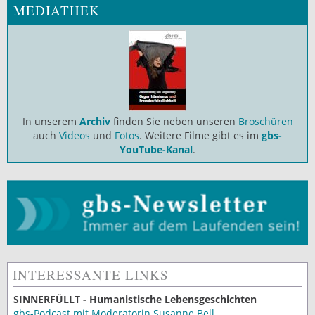
MEDIATHEK
In unserem
Archiv
finden Sie neben unseren
Broschüren
auch
Videos
und
Fotos
. Weitere Filme gibt es im
gbs-
YouTube-Kanal
.
INTERESSANTE LINKS
SINNERFÜLLT - Humanistische Lebensgeschichten
gbs-Podcast mit Moderatorin Susanne Bell