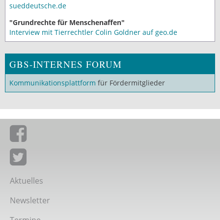
sueddeutsche.de
"Grundrechte für Menschenaffen"
Interview mit Tierrechtler Colin Goldner auf geo.de
GBS-INTERNES FORUM
Kommunikationsplattform
für Fördermitglieder
Giordano-Bruno-Stiftung auf Facebook
Giordano-Bruno-Stiftung bei Twitter
Aktuelles
Newsletter