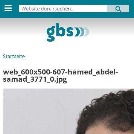
English version
Suche
MENU
Suchformular
Aktuell
Leitbild
Aktivitäten
Startseite
Sie sind hier
Aufbau
web_600x500-607-hamed_abdel-
Termine
samad_3771_0.jpg
Archiv
Verbindungen
Datenschutz
Impressum