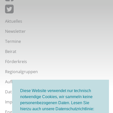
Giordano-Bruno-Stiftung auf Facebook
Giordano-Bruno-Stiftung bei Twitter
Aktuelles
Newsletter
Termine
Beirat
Förderkreis
Regionalgruppen
Aufklärer werden
Diese Website verwendet nur technisch
Datenschutz
notwendige Cookies, wir sammeln keine
Impressum
personenbezogenen Daten. Lesen Sie
hierzu auch unsere Datenschutzrichtlinie:
English version