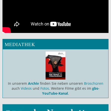
MEDIATHEK
In unserem
Archiv
finden Sie neben unseren
Broschüren
auch
Videos
und
Fotos
. Weitere Filme gibt es im
gbs-
YouTube-Kanal
.