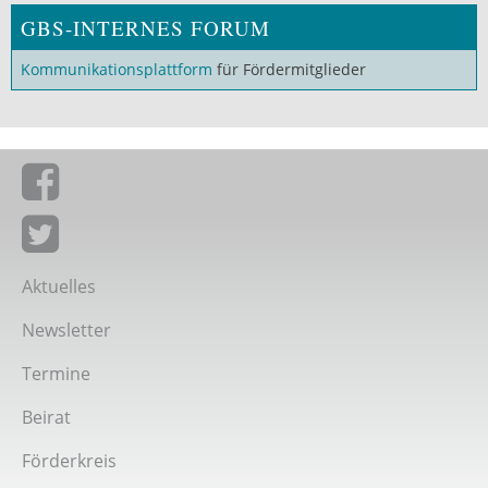
GBS-INTERNES FORUM
Kommunikationsplattform
für Fördermitglieder
Giordano-Bruno-Stiftung auf Facebook
Giordano-Bruno-Stiftung bei Twitter
Aktuelles
Newsletter
Termine
Beirat
Förderkreis