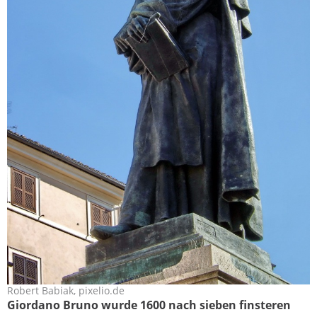
Robert Babiak, pixelio.de
giordano_bruno.jpg
Giordano Bruno wurde 1600 nach sieben finsteren