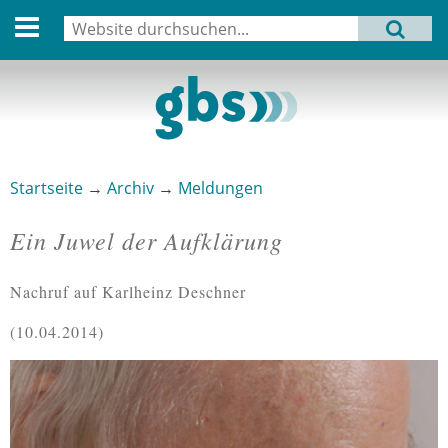
English version
Suche
MENU
Suchformular
Aktuell
Leitbild
Aktivitäten
Startseite
→
Archiv
→
Meldungen
Sie sind hier
Aufbau
Ein Juwel der Aufklärung
Termine
Nachruf auf Karlheinz Deschner
Archiv
10.04.2014
Verbindungen
Datenschutz
Impressum