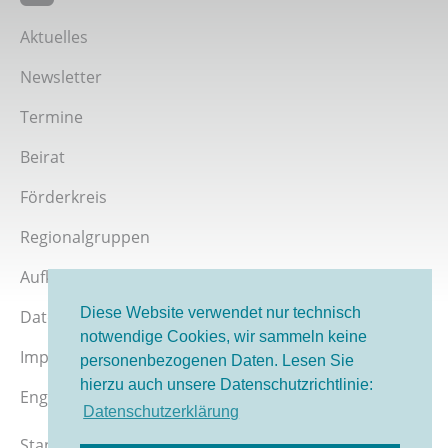
Giordano-Bruno-Stiftung bei Twitter
Aktuelles
Newsletter
Termine
Beirat
Förderkreis
Regionalgruppen
Aufklärer werden
Diese Website verwendet nur technisch
Datenschutz
notwendige Cookies, wir sammeln keine
Impressum
personenbezogenen Daten. Lesen Sie
hierzu auch unsere Datenschutzrichtlinie:
English version
Datenschutzerklärung
Stand 08/2026