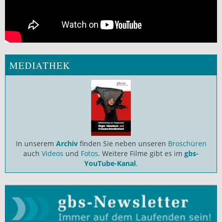
MEDIATHEK
In unserem
Archiv
finden Sie neben unseren
Broschüren
auch
Videos
und
Fotos
. Weitere Filme gibt es im
gbs-
YouTube-Kanal
.