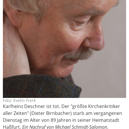
Foto: Evelin Frerk
deschner_online_2011.jpg
Karlheinz Deschner ist tot. Der "größte Kirchenkritiker
aller Zeiten" (Dieter Birnbacher) starb am vergangenen
Dienstag im Alter von 89 Jahren in seiner Heimatstadt
Haßfurt.
Ein Nachruf von Michael Schmidt-Salomon
.