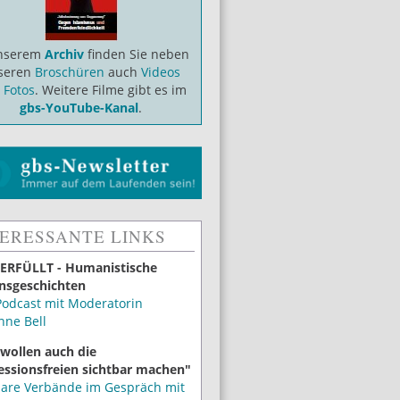
unserem
Archiv
finden Sie neben
seren
Broschüren
auch
Videos
d
Fotos
. Weitere Filme gibt es im
gbs-YouTube-Kanal
.
TERESSANTE LINKS
ERFÜLLT - Humanistische
nsgeschichten
Podcast mit Moderatorin
nne Bell
 wollen auch die
essionsfreien sichtbar machen"
lare Verbände im Gespräch mit