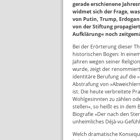
gerade erschienene Jahres
widmet sich der Frage, was
von Putin, Trump, Erdogan
von der Stiftung propagie
Aufklärung« noch zeitgemä
Bei der Erörterung dieser T
historischen Bogen: In eine
Jahren wegen seiner Religio
wurde, zeigt der renommierte
identitäre Berufung auf die
Abstrafung von »Abweichler
ist. Die heute verbreitete P
Wohlgesinnten zu zählen od
stellen«, so heißt es in dem
Biografie »Der nach den Ster
unheimliches Déjà-vu-Gefühl
Welch dramatische Konseque