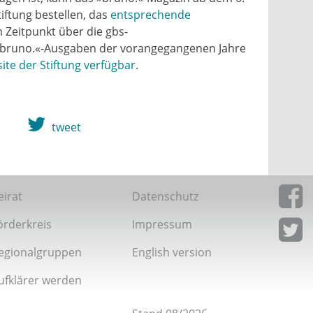
tiftung bestellen, das
entsprechende
 Zeitpunkt über die gbs-
e »bruno.«-Ausgaben der vorangegangenen Jahre
ite der Stiftung verfügbar
.
tweet
eirat
Datenschutz
örderkreis
Impressum
Giordan
Facebo
egionalgruppen
English version
Giordan
Twitter
ufklärer werden