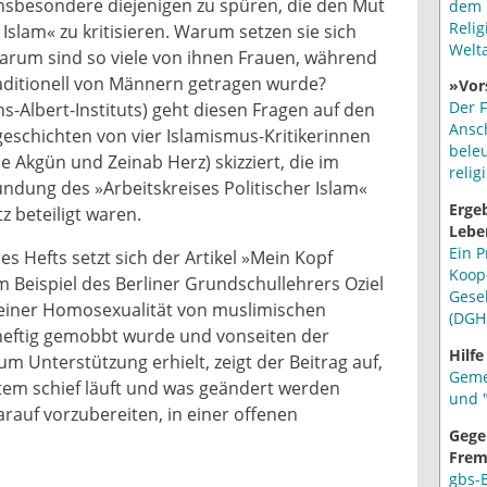
besondere diejenigen zu spüren, die den Mut
dem 
Relig
 Islam« zu kritisieren. Warum setzen sie sich
Welt
arum sind so viele von ihnen Frauen, während
raditionell von Männern getragen wurde?
»Vor
Der F
ns-Albert-Instituts) geht diesen Fragen auf den
Ansc
eschichten von vier Islamismus-Kritikerinnen
bele
le Akgün und Zeinab Herz) skizziert, die im
relig
ndung des »Arbeitskreises Politischer Islam«
Erge
tz beteiligt waren.
Lebe
Ein P
es Hefts setzt sich der Artikel »Mein Kopf
Koop
 Beispiel des Berliner Grundschullehrers Oziel
Gese
seiner Homosexualität von muslimischen
(DGH
heftig gemobbt wurde und vonseiten der
Hilfe
um Unterstützung erhielt, zeigt der Beitrag auf,
Geme
tem schief läuft und was geändert werden
und "
rauf vorzubereiten, in einer offenen
Gege
Frem
gbs-