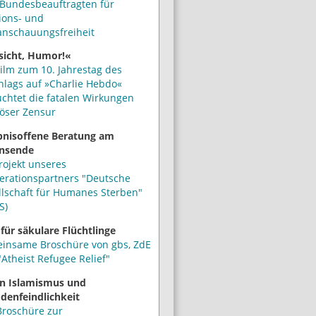
Bundesbeauftragten für
ions- und
anschauungsfreiheit
sicht, Humor!«
ilm zum 10. Jahrestag des
hlags auf »Charlie Hebdo«
uchtet die fatalen Wirkungen
iöser Zensur
bnisoffene Beratung am
nsende
rojekt unseres
erationspartners "Deutsche
llschaft für Humanes Sterben"
S)
 für säkulare Flüchtlinge
insame Broschüre von gbs, ZdE
Atheist Refugee Relief"
n Islamismus und
denfeindlichkeit
Broschüre zur