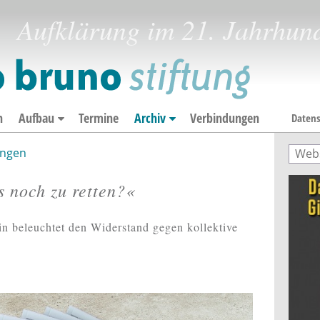
Aufklärung im 21. Jahrhun
n
Aufbau
Termine
Archiv
Verbindungen
Datens
ngen
Such
Suc
 noch zu retten?«
n beleuchtet den Widerstand gegen kollektive