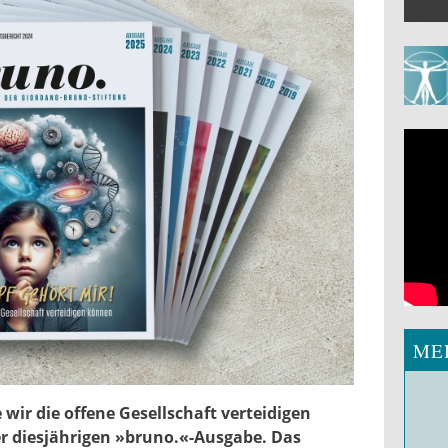
ME
1-7.jpg
wir die offene Gesellschaft verteidigen
er diesjährigen »bruno.«-Ausgabe. Das