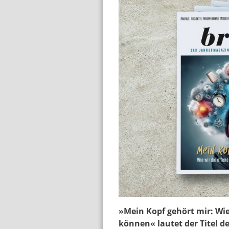
bruno2025_ausgaben
»Mein Kopf gehört mir: Wie 
können« lautet der Titel d