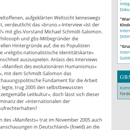
Integ
Doku
eltoffenen, aufgeklärten Weltsicht keineswegs
"War
st, verdeutlicht das »bruno.«-Interview »Ist der
Kinde
Inter
« mit gbs-Vorstand Michael Schmidt-Salomon.
Ditt
Philosoph und gbs-Mitbegründer die
ellen Hintergründe auf, die es Populisten
"Gru
Inter
e »religiös-nationalistische Identitätskarte«
Gold
nschheit auszuspielen. Anlass des Interviews
hs »Manifest des evolutionären Humanismus«
t«, mit dem Schmidt-Salomon das
GB
hauungspolitische Fundament für die Arbeit
 legte, trug 2005 den selbstbewussten
Komm
Förd
 zeitgemäße Leitkultur«, doch lässt sich dieser
minanz der »Internationalen der
ufrechterhalten?
n des »Manifests« trat im November 2005 auch
anschauungen in Deutschland« (fowid) an die