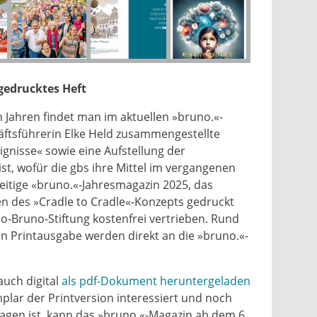
 gedrucktes Heft
Jahren findet man im aktuellen »bruno.«-
ftsführerin Elke Held zusammengestellte
ignisse« sowie eine Aufstellung der
ist, wofür die gbs ihre Mittel im vergangenen
seitige «bruno.«-Jahresmagazin 2025, das
en des »Cradle to Cradle«-Konzepts gedruckt
o-Bruno-Stiftung kostenfrei vertrieben. Rund
en Printausgabe werden direkt an die »bruno.«-
auch digital
als pdf-Dokument heruntergeladen
plar der Printversion interessiert und noch
tragen ist, kann das »bruno.«-Magazin ab dem 6.