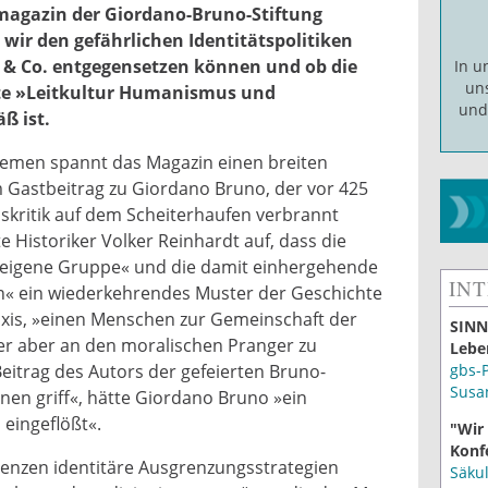
magazin der Giordano-Bruno-Stiftung
 wir den gefährlichen Identitätspolitiken
 & Co. entgegensetzen können und ob die
In 
un
rte »Leitkultur Humanismus und
un
ß ist.
hemen spannt das Magazin einen breiten
m Gastbeitrag zu Giordano Bruno, der vor 425
nskritik auf dem Scheiterhaufen verbrannt
 Historiker Volker Reinhardt auf, dass die
 »eigene Gruppe« und die damit einhergehende
IN
n« ein wiederkehrendes Muster der Geschichte
raxis, »einen Menschen zur Gemeinschaft der
SINN
er aber an den moralischen Pranger zu
Lebe
gbs-
 Beitrag des Autors der gefeierten Bruno-
Susa
nen griff«, hätte Giordano Bruno »ein
 eingeflößt«.
"Wir
Konf
nzen identitäre Ausgrenzungsstrategien
Säku