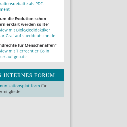
rationsdebatte als PDF-
ment
um die Evolution schon
rn erklärt werden sollte"
view mit Biologiedidaktiker
mar Graf auf sueddeutsche.de
ndrechte für Menschenaffen"
view mit Tierrechtler Colin
ner auf geo.de
S-INTERNES FORUM
unikationsplattform
für
ermitglieder