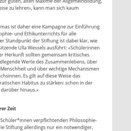
zur guten, alten Maxime der Allgemeinbildung,
eise zu lehren‹, kann man sich kaum
emas ist daher eine Kampagne zur Einführung
ophie- und Ethikunterrichts für alle
r Standpunkt der Stiftung ist dabei klar, wie
sitzende Ulla Wessels ausführt: »Schülerinnen
er Herkunft sollten gemeinsam kritisches
dlegende Werte des Zusammenlebens, über
r Menschheit und über wichtige Mechanismen
chsinnen. Es gilt auf diese Weise das
tischen Habitus zu stärken: schon in der
 darüber hinaus.«
er Zeit
e Schüler*innen verpflichtenden Philosophie-
die Stiftung allerdings nur ein notwendiger,