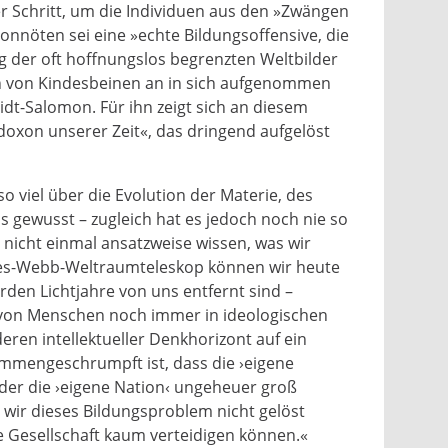
r Schritt, um die Individuen aus den »Zwängen
Vonnöten sei eine »echte Bildungsoffensive, die
ng der oft hoffnungslos begrenzten Weltbilder
en von Kindesbeinen an in sich aufgenommen
dt-Salomon. Für ihn zeigt sich an diesem
oxon unserer Zeit«, das dringend aufgelöst
 viel über die Evolution der Materie, des
 gewusst – zugleich hat es jedoch noch nie so
 nicht einmal ansatzweise wissen, was wir
mes-Webb-Weltraumteleskop können wir heute
arden Lichtjahre von uns entfernt sind –
 von Menschen noch immer in ideologischen
eren intellektueller Denkhorizont auf ein
mmengeschrumpft ist, dass die ›eigene
 oder die ›eigene Nation‹ ungeheuer groß
wir dieses Bildungsproblem nicht gelöst
e Gesellschaft kaum verteidigen können.«