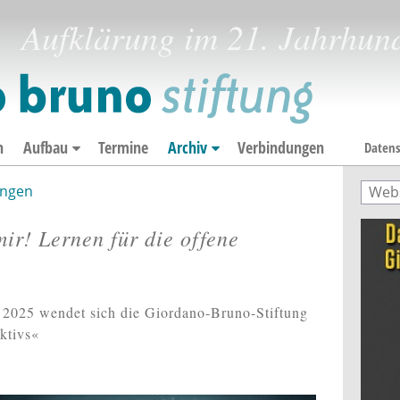
Aufklärung im 21. Jahrhun
n
Aufbau
Termine
Archiv
Verbindungen
Datens
ngen
Such
Suc
ir! Lernen für die offene
2025 wendet sich die Giordano-Bruno-Stiftung
ktivs«