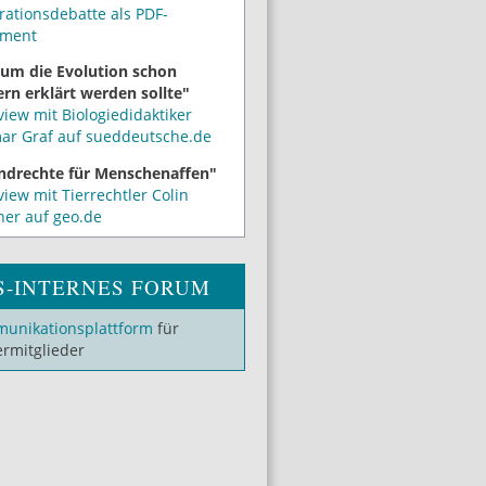
rationsdebatte als PDF-
ment
um die Evolution schon
rn erklärt werden sollte"
view mit Biologiedidaktiker
mar Graf auf sueddeutsche.de
ndrechte für Menschenaffen"
view mit Tierrechtler Colin
ner auf geo.de
S-INTERNES FORUM
unikationsplattform
für
ermitglieder