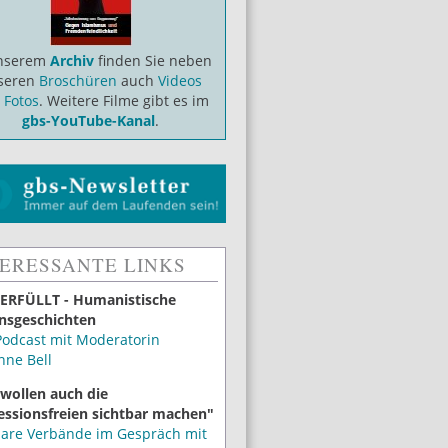
unserem
Archiv
finden Sie neben
seren
Broschüren
auch
Videos
d
Fotos
. Weitere Filme gibt es im
gbs-YouTube-Kanal
.
TERESSANTE LINKS
ERFÜLLT - Humanistische
nsgeschichten
Podcast mit Moderatorin
nne Bell
 wollen auch die
essionsfreien sichtbar machen"
lare Verbände im Gespräch mit