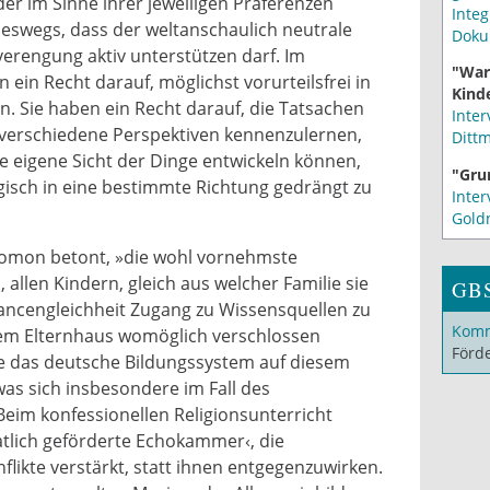
der im Sinne ihrer jeweiligen Präferenzen
Integ
neswegs, dass der weltanschaulich neutrale
Doku
verengung aktiv unterstützen darf. Im
"War
 ein Recht darauf, möglichst vorurteilsfrei in
Kinde
n. Sie haben ein Recht darauf, die Tatsachen
Inter
 verschiedene Perspektiven kennenzulernen,
Ditt
hre eigene Sicht der Dinge entwickeln können,
"Gru
isch in eine bestimmte Richtung gedrängt zu
Inter
Gold
alomon betont, »die wohl vornehmste
 allen Kindern, gleich aus welcher Familie sie
GB
cengleichheit Zugang zu Wissensquellen zu
Komm
hrem Elternhaus womöglich verschlossen
Förd
ge das deutsche Bildungssystem auf diesem
was sich insbesondere im Fall des
»Beim konfessionellen Religionsunterricht
atlich geförderte Echokammer‹, die
likte verstärkt, statt ihnen entgegenzuwirken.