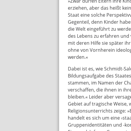
»Zwar dürfen Eltern ihre Kin
erziehen, aber das heißt kei
Staat eine solche Perspektiv
Gegenteil, denn Kinder haben
die Welt eingeführt zu werde
des Lebens zu erfahren und
mit deren Hilfe sie später i
ohne von Vornherein ideolog
werden.«
Dabei ist es, wie Schmidt-S
Bildungsaufgabe des Staates,
stammen, im Namen der Chan
verschaffen, die ihnen in i
bleiben.« Leider aber versa
Gebiet auf tragische Weise, 
Religionsunterrichts zeige: 
handelt es sich um eine ›sta
Gruppenidentitäten und -konf