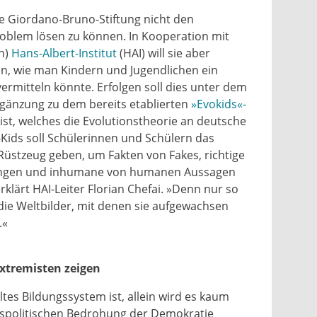
die Giordano-Bruno-Stiftung nicht den
oblem lösen zu können. In Kooperation mit
n)
Hans-Albert-Institut
(HAI) will sie aber
, wie man Kindern und Jugendlichen ein
vermitteln könnte. Erfolgen soll dies unter dem
Ergänzung zu dem bereits etablierten
»Evokids«-
ist, welches die Evolutionstheorie an deutsche
-Kids soll Schülerinnen und Schülern das
üstzeug geben, um Fakten von Fakes, richtige
rungen und inhumane von humanen Aussagen
klärt HAI-Leiter Florian Chefai. »Denn nur so
 die Weltbilder, mit denen sie aufgewachsen
.«
xtremisten zeigen
lltes Bildungssystem ist, allein wird es kaum
tspolitischen Bedrohung der Demokratie