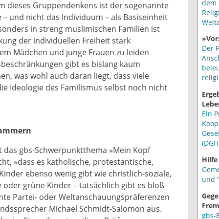
dem 
rm dieses Gruppendenkens ist der sogenannte
Relig
e – und nicht das Individuum – als Basiseinheit
Welt
esonders in streng muslimischen Familien ist
»Vor
ung der individuellen Freiheit stark
Der F
llem Mädchen und junge Frauen zu leiden
Ansc
sbeschränkungen gibt es bislang kaum
bele
, was wohl auch daran liegt, dass viele
relig
die Ideologie des Familismus selbst noch nicht
Erge
Lebe
Ein P
Koop
okammern
Gese
(DGH
t das gbs-Schwerpunktthema »Mein Kopf
Hilfe
cht, »dass es katholische, protestantische,
Geme
Kinder ebenso wenig gibt wie christlich-soziale,
und "
e oder grüne Kinder – tatsächlich gibt es bloß
Gege
mmte Partei- oder Weltanschauungspräferenzen
Frem
tandssprecher Michael Schmidt-Salomon aus.
gbs-