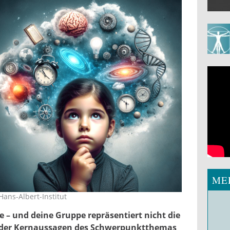
ME
Hans-Albert-Institut
e – und deine Gruppe repräsentiert nicht die
e der Kernaussagen des Schwerpunktthemas