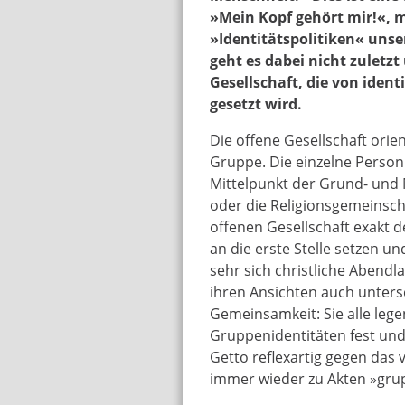
»Mein Kopf gehört mir!«, 
»Identitätspolitiken« unser
geht es dabei nicht zuletzt
Gesellschaft, die von ide
gesetzt wird.
Die offene Gesellschaft orie
Gruppe. Die einzelne Person
Mittelpunkt der Grund- und M
oder die Religionsgemeinschaf
offenen Gesellschaft exakt 
an die erste Stelle setzen 
sehr sich christliche Abendla
ihren Ansichten auch untersc
Gemeinsamkeit: Sie alle legen
Gruppenidentitäten fest und
Getto reflexartig gegen das 
immer wieder zu Akten »gru