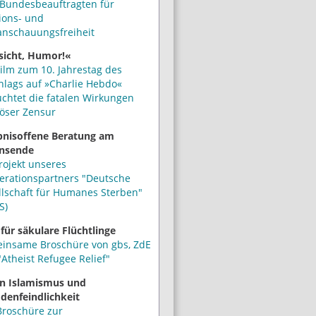
Bundesbeauftragten für
ions- und
anschauungsfreiheit
sicht, Humor!«
ilm zum 10. Jahrestag des
hlags auf »Charlie Hebdo«
uchtet die fatalen Wirkungen
iöser Zensur
bnisoffene Beratung am
nsende
rojekt unseres
erationspartners "Deutsche
llschaft für Humanes Sterben"
S)
 für säkulare Flüchtlinge
insame Broschüre von gbs, ZdE
Atheist Refugee Relief"
n Islamismus und
denfeindlichkeit
Broschüre zur