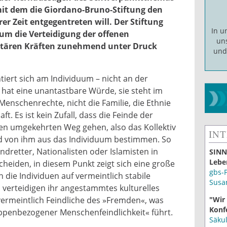
mit dem die Giordano-Bruno-Stiftung den
er Zeit entgegentreten will. Der Stiftung
In 
 um die Verteidigung der offenen
un
ntitären Kräften zunehmend unter Druck
un
ntiert sich am Individuum – nicht an der
 hat eine unantastbare Würde, sie steht im
enschenrechte, nicht die Familie, die Ethnie
t. Es ist kein Zufall, dass die Feinde der
den umgekehrten Weg gehen, also das Kollektiv
IN
und von ihm aus das Individuum bestimmen. So
ndretter, Nationalisten oder Islamisten in
SINN
Lebe
heiden, in diesem Punkt zeigt sich eine große
gbs-
 die Individuen auf vermeintlich stabile
Susa
 verteidigen ihr angestammtes kulturelles
"Wir
vermeintlich Feindliche des »Fremden«, was
Konf
ppenbezogener Menschenfeindlichkeit« führt.
Säku