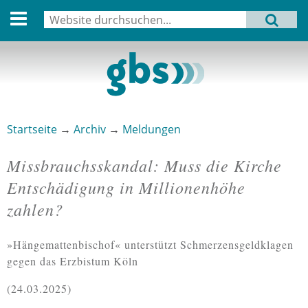
English version
Suche
MENU
Suchformular
Aktuell
Leitbild
Aktivitäten
Startseite
→
Archiv
→
Meldungen
Sie sind hier
Aufbau
Missbrauchsskandal: Muss die Kirche
Termine
Entschädigung in Millionenhöhe
zahlen?
Archiv
Verbindungen
»Hängemattenbischof« unterstützt Schmerzensgeldklagen
gegen das Erzbistum Köln
Datenschutz
24.03.2025
Impressum