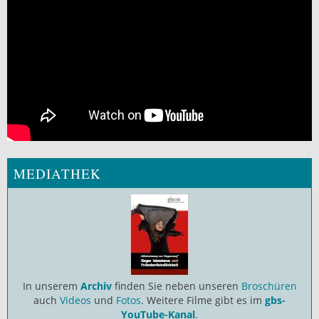
MEDIATHEK
In unserem
Archiv
finden Sie neben unseren
Broschüren
auch
Videos
und
Fotos
. Weitere Filme gibt es im
gbs-
YouTube-Kanal
.