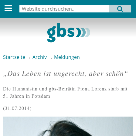
English version
Suche
MENU
Suchformular
Aktuell
Leitbild
Aktivitäten
Startseite
→
Archiv
→
Meldungen
Sie sind hier
Aufbau
„Das Leben ist ungerecht, aber schön“
Termine
Die Humanistin und gbs-Beirätin Fiona Lorenz starb mit
Archiv
51 Jahren in Potsdam
Verbindungen
31.07.2014
Datenschutz
Impressum