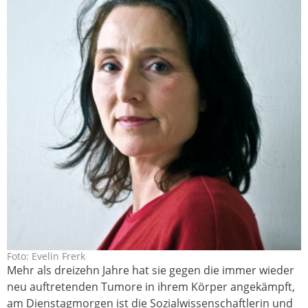
Foto: Evelin Frerk
fiona_lorenz.jpg
Mehr als dreizehn Jahre hat sie gegen die immer wieder
neu auftretenden Tumore in ihrem Körper angekämpft,
am Dienstagmorgen ist die Sozialwissenschaftlerin und