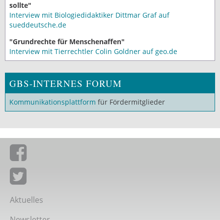
sollte"
Interview mit Biologiedidaktiker Dittmar Graf auf
sueddeutsche.de
"Grundrechte für Menschenaffen"
Interview mit Tierrechtler Colin Goldner auf geo.de
GBS-INTERNES FORUM
Kommunikationsplattform
für Fördermitglieder
Giordano-Bruno-Stiftung auf Facebook
Giordano-Bruno-Stiftung bei Twitter
Aktuelles
Newsletter