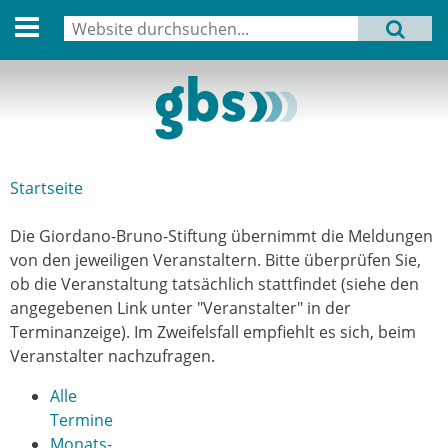
English version
Suche
MENU
Suchformular
Aktuell
Leitbild
Aktivitäten
Startseite
Sie sind hier
Aufbau
Die Giordano-Bruno-Stiftung übernimmt die Meldungen
Termine
von den jeweiligen Veranstaltern. Bitte überprüfen Sie,
ob die Veranstaltung tatsächlich stattfindet (siehe den
Archiv
angegebenen Link unter "Veranstalter" in der
Terminanzeige). Im Zweifelsfall empfiehlt es sich, beim
Verbindungen
Veranstalter nachzufragen.
Alle
Datenschutz
Termine
Monats-
Impressum