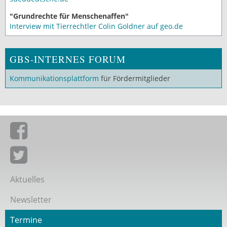
"Grundrechte für Menschenaffen"
Interview mit Tierrechtler Colin Goldner auf geo.de
GBS-INTERNES FORUM
Kommunikationsplattform
für Fördermitglieder
Giordano-Bruno-Stiftung auf Facebook
Giordano-Bruno-Stiftung bei Twitter
Aktuelles
Newsletter
Termine