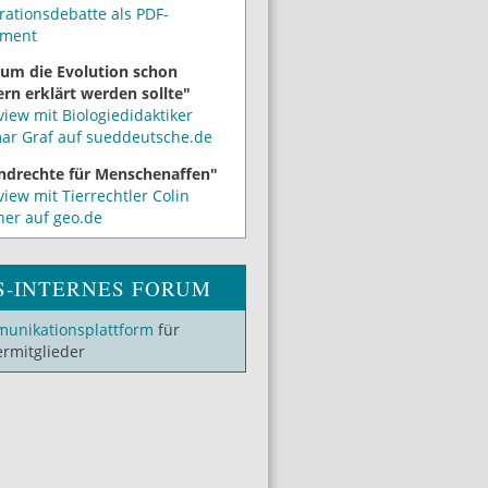
rationsdebatte als PDF-
ment
um die Evolution schon
rn erklärt werden sollte"
view mit Biologiedidaktiker
mar Graf auf sueddeutsche.de
ndrechte für Menschenaffen"
view mit Tierrechtler Colin
ner auf geo.de
S-INTERNES FORUM
unikationsplattform
für
ermitglieder