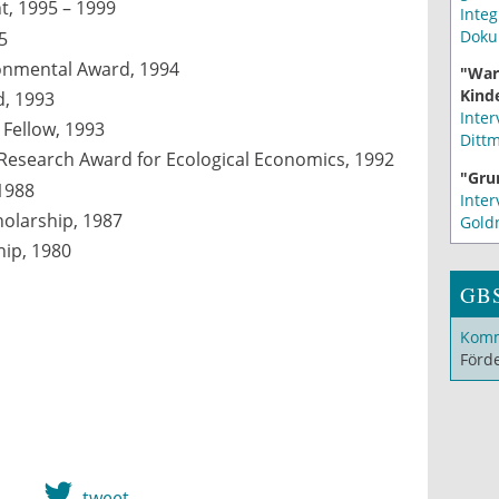
, 1995 – 1999
Integ
Doku
5
ronmental Award, 1994
"War
Kinde
d, 1993
Inter
 Fellow, 1993
Ditt
Research Award for Ecological Economics, 1992
"Gru
 1988
Inter
olarship, 1987
Gold
hip, 1980
GB
Komm
Förd
tweet