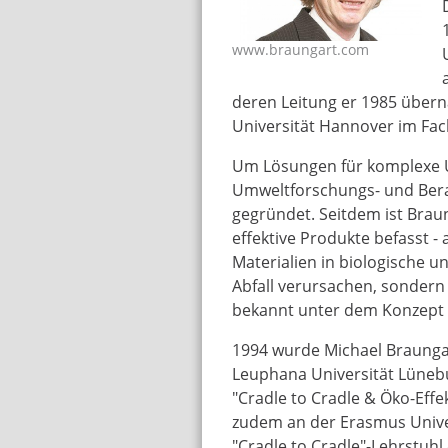
www.braungart.com
braungart.jpg
deren Leitung er 1985 übern
Universität Hannover im Fa
Um Lösungen für komplexe 
Umweltforschungs- und Bera
gegründet. Seitdem ist Brau
effektive Produkte befasst 
Materialien in biologische u
Abfall verursachen, sondern
bekannt unter dem Konzept "
1994 wurde Michael Braungar
Leuphana Universität Lünebur
"Cradle to Cradle & Öko-Effek
zudem an der Erasmus Unive
"Cradle to Cradle"-Lehrstuhl