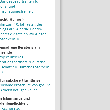
Bundesbeauftragten für
ions- und
anschauungsfreiheit
sicht, Humor!«
ilm zum 10. Jahrestag des
hlags auf »Charlie Hebdo«
uchtet die fatalen Wirkungen
iöser Zensur
bnisoffene Beratung am
nsende
rojekt unseres
erationspartners "Deutsche
llschaft für Humanes Sterben"
S)
 für säkulare Flüchtlinge
insame Broschüre von gbs, ZdE
Atheist Refugee Relief"
n Islamismus und
denfeindlichkeit
Broschüre zur