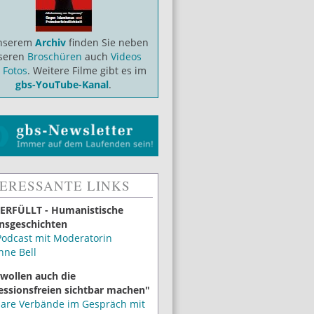
unserem
Archiv
finden Sie neben
seren
Broschüren
auch
Videos
d
Fotos
. Weitere Filme gibt es im
gbs-YouTube-Kanal
.
TERESSANTE LINKS
ERFÜLLT - Humanistische
nsgeschichten
Podcast mit Moderatorin
nne Bell
 wollen auch die
essionsfreien sichtbar machen"
lare Verbände im Gespräch mit