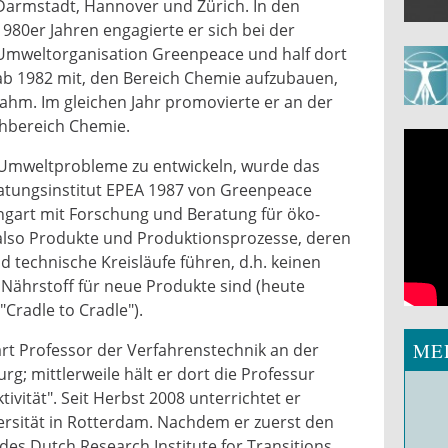
Darmstadt, Hannover und Zürich. In den
1980er Jahren engagierte er sich bei der
Umweltorganisation Greenpeace und half dort
ab 1982 mit, den Bereich Chemie aufzubauen,
ahm. Im gleichen Jahr promovierte er an der
chbereich Chemie.
Umweltprobleme zu entwickeln, wurde das
tungsinstitut EPEA 1987 von Greenpeace
ngart mit Forschung und Beratung für öko-
- also Produkte und Produktionsprozesse, deren
nd technische Kreisläufe führen, d.h. keinen
 Nährstoff für neue Produkte sind (heute
Cradle to Cradle").
ME
t Professor der Verfahrenstechnik an der
g; mittlerweile hält er dort die Professur
tivität". Seit Herbst 2008 unterrichtet er
rsität in Rotterdam. Nachdem er zuerst den
 des Dutch Research Institute for Transitions