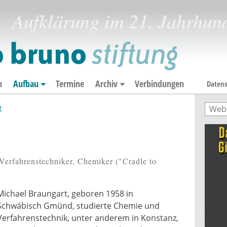
Aufklärung im 21. Jahrhun
n
Aufbau
Termine
Archiv
Verbindungen
Datens
t
Such
Suc
 Verfahrenstechniker, Chemiker ("Cradle to
Michael Braungart, geboren 1958 in
Schwäbisch Gmünd, studierte Chemie und
Verfahrenstechnik, unter anderem in Konstanz,