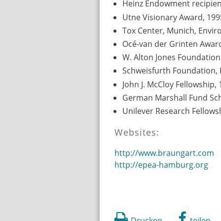
Heinz Endowment recipient
Utne Visionary Award, 199
Tox Center, Munich, Envi
Océ-van der Grinten Awar
W. Alton Jones Foundation
Schweisfurth Foundation, 
John J. McCloy Fellowship,
German Marshall Fund Sch
Unilever Research Fellows
Websites:
http://www.braungart.com
http://epea-hamburg.org
Drucken
teilen