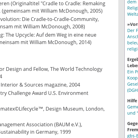
dem 
eren (Originaltitel "Cradle to Cradle: Remaking
Relig
, (gemeinsam mit William McDonough, 2005)
Welt
evolution: Die Cradle-to-Cradle-Community,
»Vor
insam mit William McDonough, 2008)
Der F
g: The Upcycle: Auf dem Weg in eine neue
Ansc
gemeinsam mit William McDonough, 2014)
bele
relig
Erge
Lebe
or Design and Fellow, The World Technology
Ein P
4
Koop
Gese
 Interior & Sources magazine, 2004
(DGH
try Challenge Award U.S. Environment
Hilfe
Geme
limatex©Lifecycle™, Design Museum, London,
und "
Gege
nagement Association (BAUM e.V.),
Frem
ustainability in Germany, 1999
gbs-