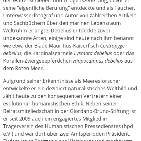
der Waffenschieber- und Drogenszene tätig, bevor er
seine "eigentliche Berufung" entdeckte und als Taucher,
Unterwasserfotograf und Autor von zahlreichen Artikeln
und Sachbüchern über den marinen Lebensraum
Weltruhm erlangte. Debelius entdeckte zuvor
unbekannte Arten, einige sind heute nach ihm benannt
wie etwa der Blaue Mauritius-Kaiserfisch
Centropyge
debelius
, die Kardinalsgarnele
Lysmata debelius
oder das
Korallen-Zwergseepferdchen
Hippocampus debelius
aus
dem Roten Meer.
Aufgrund seiner Erkenntnisse als Meeresforscher
entwickelte er ein dezidiert naturalistisches Weltbild und
zählt heute zu den konsequenten Vertretern einer
evolutionär-humanistischen Ethik. Neben seiner
Beiratsmitgliedschaft in der Giordano-Bruno-Stiftung ist
er seit 2009 auch ein engagiertes Mitglied im
Trägerverein des Humanistischen Pressedienstes (hpd
e.V.) und war dort über zwei Amtsperioden Präsident.