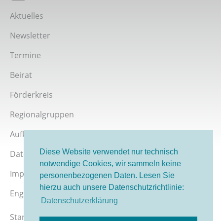
Giordano-Bruno-Stiftung bei Twitter
Aktuelles
Newsletter
Termine
Beirat
Förderkreis
Regionalgruppen
Aufklärer werden
Diese Website verwendet nur technisch
Datenschutz
notwendige Cookies, wir sammeln keine
Impressum
personenbezogenen Daten. Lesen Sie
hierzu auch unsere Datenschutzrichtlinie:
English version
Datenschutzerklärung
Stand 08/2026