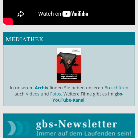
MEDIATHEK
In unserem
Archiv
finden Sie neben unseren
Broschüren
auch
Videos
und
Fotos
. Weitere Filme gibt es im
gbs-
YouTube-Kanal
.