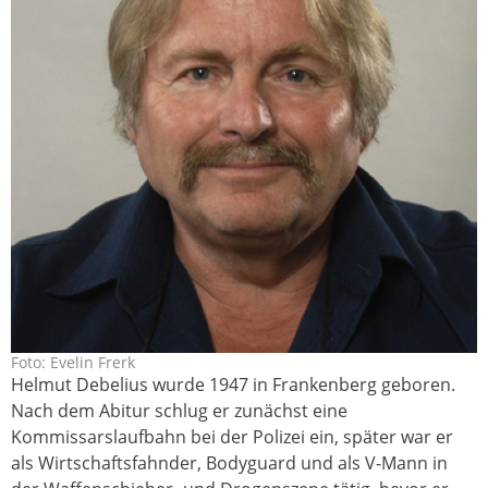
Foto: Evelin Frerk
debelius_helmut_online_2011-
Helmut Debelius wurde 1947 in Frankenberg geboren.
revelinfrerk_.jpg
Nach dem Abitur schlug er zunächst eine
Kommissarslaufbahn bei der Polizei ein, später war er
als Wirtschaftsfahnder, Bodyguard und als V-Mann in