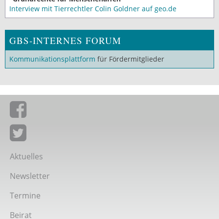
Interview mit Tierrechtler Colin Goldner auf geo.de
GBS-INTERNES FORUM
Kommunikationsplattform
für Fördermitglieder
Giordano-Bruno-Stiftung auf Facebook
Giordano-Bruno-Stiftung bei Twitter
Aktuelles
Newsletter
Termine
Beirat