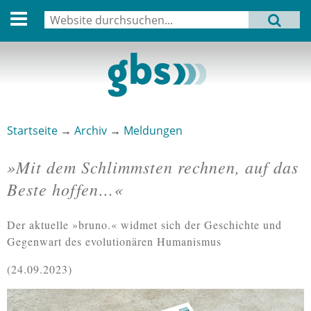
English version
Suche
MENU
Suchformular
Aktuell
Leitbild
Aktivitäten
Startseite
→
Archiv
→
Meldungen
Sie sind hier
Aufbau
»Mit dem Schlimmsten rechnen, auf das
Termine
Beste hoffen…«
Archiv
Der aktuelle »bruno.« widmet sich der Geschichte und
Verbindungen
Gegenwart des evolutionären Humanismus
24.09.2023
Datenschutz
Impressum