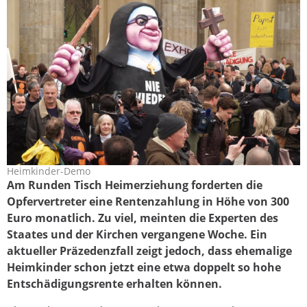
Heimkinder-Demo
demo2_0.jpg
Am Runden Tisch Heimerziehung forderten die
Opfervertreter eine Rentenzahlung in Höhe von 300
Euro monatlich. Zu viel, meinten die Experten des
Staates und der Kirchen vergangene Woche. Ein
aktueller Präzedenzfall zeigt jedoch, dass ehemalige
Heimkinder schon jetzt eine etwa doppelt so hohe
Entschädigungsrente erhalten können.