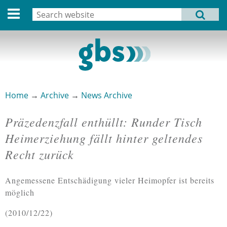
Deutsche Version
Search
MENU
Search form
Home
Profile
Activities
Home
→
Archive
→
News Archive
You are here
Structure
Präzedenzfall enthüllt: Runder Tisch
Dates
Heimerziehung fällt hinter geltendes
Recht zurück
Archive
Links
Angemessene Entschädigung vieler Heimopfer ist bereits
möglich
Privacy Statement
2010/12/22
Imprint