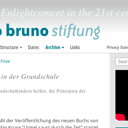
Enlightenment in the 21st ce
Structure
Dates
Archive
Links
Privacy Sta
chive
Sear
Sea
 in der Grundschule
dschulkindern helfen, die Prinzipien der
Mit der Veröffentlichung des neuen Buchs von
Max Kruse "Urmel saust durch die Zeit" startet