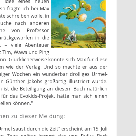
e Idee eines neuen
so fragte ich bei Max
te schreiben wolle, in
Suche nach anderen
ine von Professor
urückgeworfen in die
t – viele Abenteuer
t Tim, Wawa und Ping
nn. Glücklicherweise konnte sich Max für diese
 wie der Verlag. Und so machte er aus der
niger Wochen ein wunderbar drolliges Urmel-
n Günther Jakobs großartig illustriert wurde.
 ist die Beteiligung an diesem Buch natürlich
für das Evokids-Projekt hätte man sich einen
ellen können."
nen zu dieser Meldung:
el saust durch die Zeit" erscheint am 15. Juli
ehn Tage später kommt das von Rufus Beck