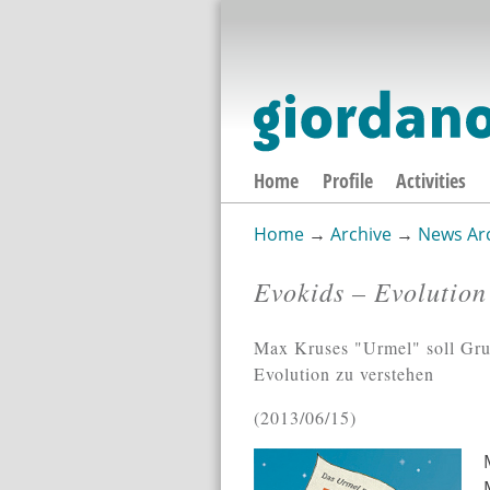
Home
Profile
Activities
Home
→
Archive
→
News Ar
You are here
Evokids – Evolution
Max Kruses "Urmel" soll Grun
Evolution zu verstehen
2013/06/15