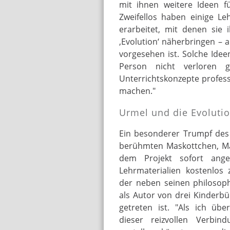
mit ihnen weitere Ideen fü
Zweifellos haben einige L
erarbeitet, mit denen sie
‚Evolution‘ näherbringen – a
vorgesehen ist. Solche Idee
Person nicht verloren g
Unterrichtskonzepte professi
machen."
Urmel und die Evolutio
Ein besonderer Trumpf des 
berühmten Maskottchen, Ma
dem Projekt sofort ang
Lehrmaterialien kostenlos 
der neben seinen philosop
als Autor von drei Kinderb
getreten ist. "Als ich üb
dieser reizvollen Verbind