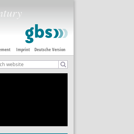
ntury
tement
Imprint
Deutsche Version
ch
rch form