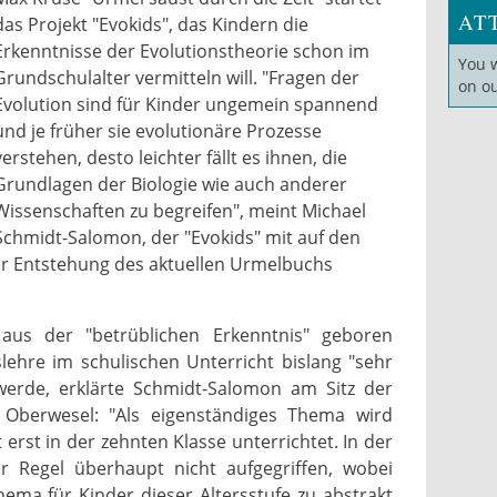
AT
das Projekt "Evokids", das Kindern die
Erkenntnisse der Evolutionstheorie schon im
You 
Grundschulalter vermitteln will. "Fragen der
on o
Evolution sind für Kinder ungemein spannend
und je früher sie evolutionäre Prozesse
verstehen, desto leichter fällt es ihnen, die
Grundlagen der Biologie wie auch anderer
Wissenschaften zu begreifen", meint Michael
Schmidt-Salomon, der "Evokids" mit auf den
r Entstehung des aktuellen Urmelbuchs
 aus der "betrüblichen Erkenntnis" geboren
lehre im schulischen Unterricht bislang "sehr
 werde, erklärte Schmidt-Salomon am Sitz der
n Oberwesel: "Als eigenständiges Thema wird
 erst in der zehnten Klasse unterrichtet. In der
r Regel überhaupt nicht aufgegriffen, wobei
ema für Kinder dieser Altersstufe zu abstrakt