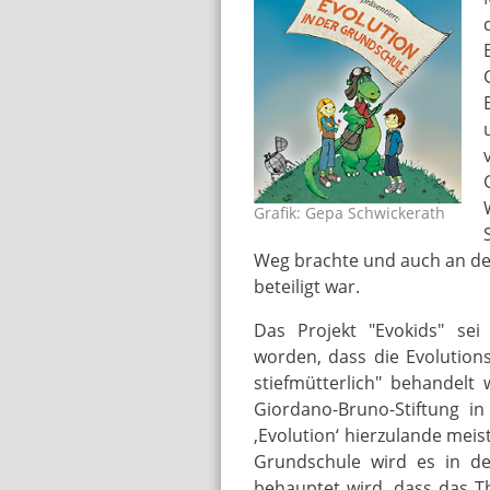
Grafik: Gepa Schwickerath
urmel1.jpg
Weg brachte und auch an de
beteiligt war.
Das Projekt "Evokids" sei
worden, dass die Evolutions
stiefmütterlich" behandelt
Giordano-Bruno-Stiftung i
‚Evolution‘ hierzulande meist
Grundschule wird es in de
behauptet wird, dass das Th