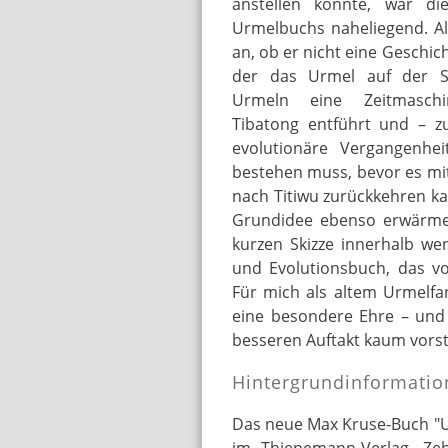
anstellen könnte, war di
Urmelbuchs naheliegend. Al
an, ob er nicht eine Geschich
der das Urmel auf der 
Urmeln eine Zeitmasch
Tibatong entführt und – z
evolutionäre Vergangenhei
bestehen muss, bevor es mi
nach Titiwu zurückkehren ka
Grundidee ebenso erwärmen
kurzen Skizze innerhalb we
und Evolutionsbuch, das vo
Für mich als altem Urmelfan
eine besondere Ehre – und 
besseren Auftakt kaum vorst
Hintergrundinformatio
Das neue Max Kruse-Buch "Urm
im Thienemann-Verlag. Z