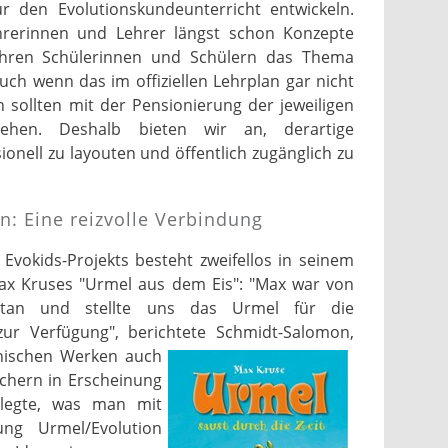
r den Evolutionskundeunterricht entwickeln.
ehrerinnen und Lehrer längst schon Konzepte
 ihren Schülerinnen und Schülern das Thema
uch wenn das im offiziellen Lehrplan gar nicht
n sollten mit der Pensionierung der jeweiligen
ehen. Deshalb bieten wir an, derartige
onell zu layouten und öffentlich zugänglich zu
n: Eine reizvolle Verbindung
Evokids-Projekts besteht zweifellos in seinem
x Kruses "Urmel aus dem Eis": "Max war von
etan und stellte uns das Urmel für die
zur Verfügung", berichtete Schmidt-Salomon,
hischen Werken auch
üchern in Erscheinung
erlegte, was man mit
ung Urmel/Evolution