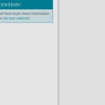
TENTION!
will find much more information
ur
German website
!