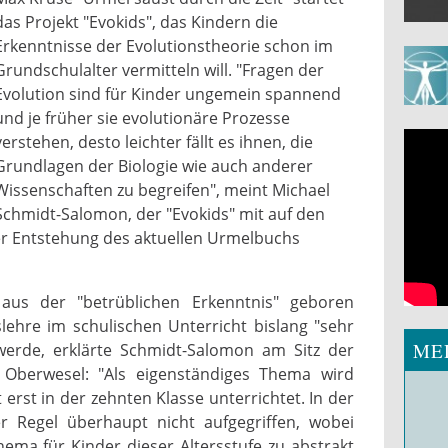
das Projekt "Evokids", das Kindern die
Erkenntnisse der Evolutionstheorie schon im
Grundschulalter vermitteln will. "Fragen der
Evolution sind für Kinder ungemein spannend
und je früher sie evolutionäre Prozesse
verstehen, desto leichter fällt es ihnen, die
Grundlagen der Biologie wie auch anderer
Wissenschaften zu begreifen", meint Michael
Schmidt-Salomon, der "Evokids" mit auf den
r Entstehung des aktuellen Urmelbuchs
 aus der "betrüblichen Erkenntnis" geboren
lehre im schulischen Unterricht bislang "sehr
ME
 werde, erklärte Schmidt-Salomon am Sitz der
n Oberwesel: "Als eigenständiges Thema wird
 erst in der zehnten Klasse unterrichtet. In der
r Regel überhaupt nicht aufgegriffen, wobei
ema für Kinder dieser Altersstufe zu abstrakt