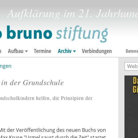
Aufklärung im 21. Jahrhun
n
Aufbau
Termine
Archiv
Verbindungen
Datens
ngen
Such
Suc
 in der Grundschule
dschulkindern helfen, die Prinzipien der
Mit der Veröffentlichung des neuen Buchs von
Max Kruse "Urmel saust durch die Zeit" startet