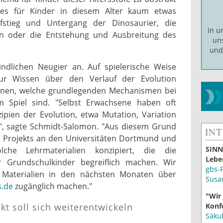
t es für Kinder in diesem Alter kaum etwas
stieg und Untergang der Dinosaurier, die
In 
 oder die Entstehung und Ausbreitung des
un
un
kindlichen Neugier an. Auf spielerische Weise
nur Wissen über den Verlauf der Evolution
rnen, welche grundlegenden Mechanismen bei
m Spiel sind. "Selbst Erwachsene haben oft
ipien der Evolution, etwa Mutation, Variation
n", sagte Schmidt-Salomon. "Aus diesem Grund
IN
Projekts an den Universitäten Dortmund und
SINN
he Lehrmaterialien konzipiert, die die
Lebe
 Grundschulkinder begreiflich machen. Wir
gbs-
Materialien in den nächsten Monaten über
Susa
s.de
zugänglich machen."
"Wir
kt soll sich weiterentwickeln
Konf
Säku