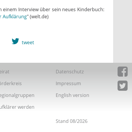
in einem Interview über sein neues Kinderbuch:
ur Aufklärung
" (welt.de)
tweet
eirat
Datenschutz
örderkreis
Impressum
Giordan
Facebo
egionalgruppen
English version
Giordan
Twitter
ufklärer werden
Stand 08/2026