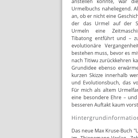
anstellen könnte, war di
Urmelbuchs naheliegend. Al
an, ob er nicht eine Geschich
der das Urmel auf der 
Urmeln eine Zeitmasch
Tibatong entführt und – z
evolutionäre Vergangenhei
bestehen muss, bevor es mi
nach Titiwu zurückkehren ka
Grundidee ebenso erwärmen
kurzen Skizze innerhalb we
und Evolutionsbuch, das vo
Für mich als altem Urmelfan
eine besondere Ehre – und 
besseren Auftakt kaum vorst
Hintergrundinformatio
Das neue Max Kruse-Buch "Urm
im Thienemann-Verlag. Z