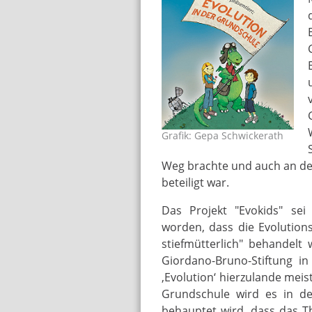
Grafik: Gepa Schwickerath
urmel1.jpg
Weg brachte und auch an de
beteiligt war.
Das Projekt "Evokids" sei
worden, dass die Evolutions
stiefmütterlich" behandelt
Giordano-Bruno-Stiftung i
‚Evolution‘ hierzulande meist
Grundschule wird es in de
behauptet wird, dass das Th