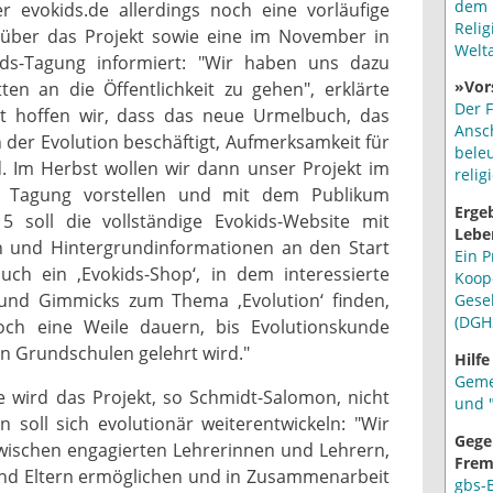
dem 
 evokids.de allerdings noch eine vorläufige
Relig
 über das Projekt sowie eine im November in
Welt
ids-Tagung informiert: "Wir haben uns dazu
»Vor
tten an die Öffentlichkeit zu gehen", erklärte
Der F
t hoffen wir, dass das neue Urmelbuch, das
Ansc
n der Evolution beschäftigt, Aufmerksamkeit für
bele
 Im Herbst wollen wir dann unser Projekt im
relig
n Tagung vorstellen und mit dem Publikum
Erge
5 soll die vollständige Evokids-Website mit
Lebe
n und Hintergrundinformationen an den Start
Ein P
uch ein ‚Evokids-Shop‘, in dem interessierte
Koop
 und Gimmicks zum Thema ‚Evolution‘ finden,
Gese
(DGH
och eine Weile dauern, bis Evolutionskunde
n Grundschulen gelehrt wird."
Hilfe
Geme
e wird das Projekt, so Schmidt-Salomon, nicht
und "
 soll sich evolutionär weiterentwickeln: "Wir
Gege
ischen engagierten Lehrerinnen und Lehrern,
Frem
und Eltern ermöglichen und in Zusammenarbeit
gbs-