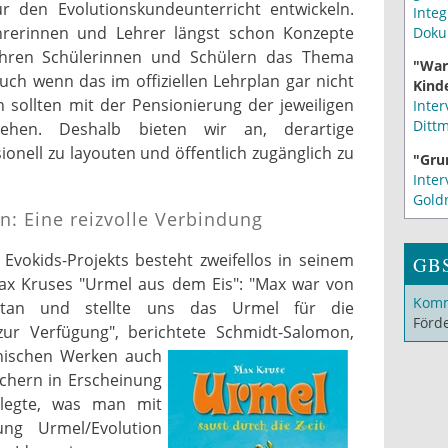
r den Evolutionskundeunterricht entwickeln.
Integ
ehrerinnen und Lehrer längst schon Konzepte
Doku
 ihren Schülerinnen und Schülern das Thema
"War
uch wenn das im offiziellen Lehrplan gar nicht
Kinde
n sollten mit der Pensionierung der jeweiligen
Inter
Ditt
ehen. Deshalb bieten wir an, derartige
onell zu layouten und öffentlich zugänglich zu
"Gru
Inter
Gold
n: Eine reizvolle Verbindung
Evokids-Projekts besteht zweifellos in seinem
GB
x Kruses "Urmel aus dem Eis": "Max war von
Komm
etan und stellte uns das Urmel für die
Förd
zur Verfügung", berichtete Schmidt-Salomon,
hischen Werken auch
üchern in Erscheinung
erlegte, was man mit
ung Urmel/Evolution