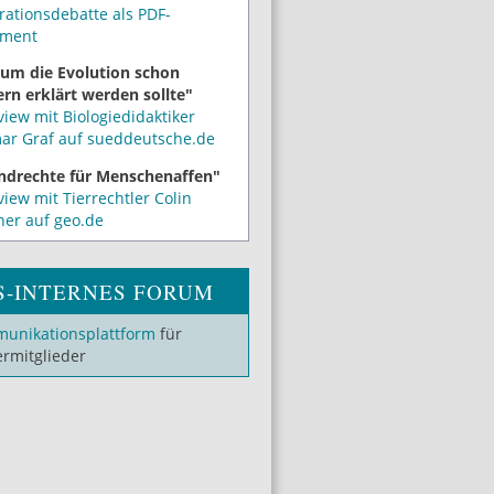
rationsdebatte als PDF-
ment
um die Evolution schon
rn erklärt werden sollte"
view mit Biologiedidaktiker
mar Graf auf sueddeutsche.de
ndrechte für Menschenaffen"
view mit Tierrechtler Colin
ner auf geo.de
S-INTERNES FORUM
unikationsplattform
für
ermitglieder