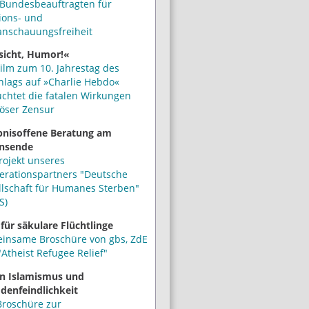
Bundesbeauftragten für
ions- und
anschauungsfreiheit
sicht, Humor!«
ilm zum 10. Jahrestag des
hlags auf »Charlie Hebdo«
uchtet die fatalen Wirkungen
iöser Zensur
bnisoffene Beratung am
nsende
rojekt unseres
erationspartners "Deutsche
llschaft für Humanes Sterben"
S)
 für säkulare Flüchtlinge
insame Broschüre von gbs, ZdE
Atheist Refugee Relief"
n Islamismus und
denfeindlichkeit
Broschüre zur