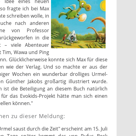
e Idee eines neuen
so fragte ich bei Max
te schreiben wolle, in
Suche nach anderen
ine von Professor
urückgeworfen in die
t – viele Abenteuer
t Tim, Wawa und Ping
nn. Glücklicherweise konnte sich Max für diese
 wie der Verlag. Und so machte er aus der
niger Wochen ein wunderbar drolliges Urmel-
n Günther Jakobs großartig illustriert wurde.
 ist die Beteiligung an diesem Buch natürlich
für das Evokids-Projekt hätte man sich einen
ellen können."
nen zu dieser Meldung:
el saust durch die Zeit" erscheint am 15. Juli
ehn Tage später kommt das von Rufus Beck