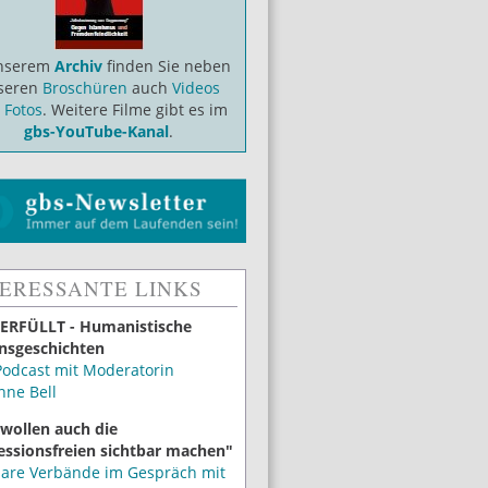
unserem
Archiv
finden Sie neben
seren
Broschüren
auch
Videos
d
Fotos
. Weitere Filme gibt es im
gbs-YouTube-Kanal
.
TERESSANTE LINKS
ERFÜLLT - Humanistische
nsgeschichten
Podcast mit Moderatorin
nne Bell
 wollen auch die
essionsfreien sichtbar machen"
lare Verbände im Gespräch mit