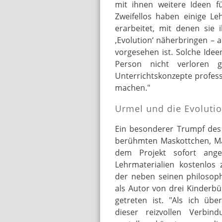
mit ihnen weitere Ideen fü
Zweifellos haben einige L
erarbeitet, mit denen sie
‚Evolution‘ näherbringen – a
vorgesehen ist. Solche Idee
Person nicht verloren g
Unterrichtskonzepte professi
machen."
Urmel und die Evolutio
Ein besonderer Trumpf des 
berühmten Maskottchen, Ma
dem Projekt sofort ang
Lehrmaterialien kostenlos 
der neben seinen philosop
als Autor von drei Kinderb
getreten ist. "Als ich üb
dieser reizvollen Verbind