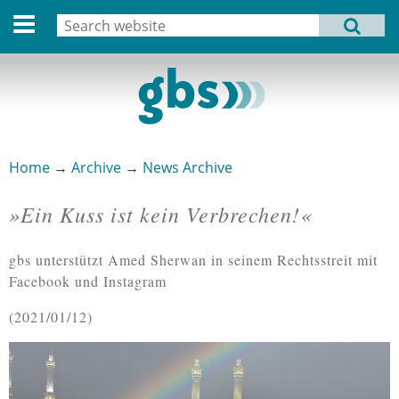
Deutsche Version
Search
MENU
Search form
Home
Profile
Activities
Home
→
Archive
→
News Archive
You are here
Structure
»Ein Kuss ist kein Verbrechen!«
Dates
gbs unterstützt Amed Sherwan in seinem Rechtsstreit mit
Archive
Facebook und Instagram
Links
2021/01/12
Privacy Statement
Imprint