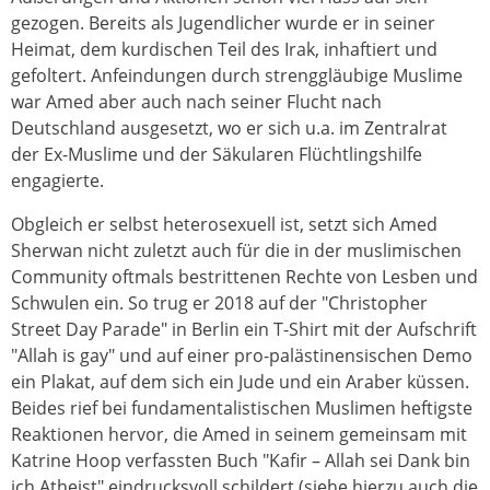
gezogen. Bereits als Jugendlicher wurde er in seiner
Heimat, dem kurdischen Teil des Irak, inhaftiert und
gefoltert. Anfeindungen durch strenggläubige Muslime
war Amed aber auch nach seiner Flucht nach
Deutschland ausgesetzt, wo er sich u.a. im Zentralrat
der Ex-Muslime und der Säkularen Flüchtlingshilfe
engagierte.
Obgleich er selbst heterosexuell ist, setzt sich Amed
Sherwan nicht zuletzt auch für die in der muslimischen
Community oftmals bestrittenen Rechte von Lesben und
Schwulen ein. So trug er 2018 auf der "Christopher
Street Day Parade" in Berlin ein T-Shirt mit der Aufschrift
"Allah is gay" und auf einer pro-palästinensischen Demo
ein Plakat, auf dem sich ein Jude und ein Araber küssen.
Beides rief bei fundamentalistischen Muslimen heftigste
Reaktionen hervor, die Amed in seinem gemeinsam mit
Katrine Hoop verfassten Buch "Kafir – Allah sei Dank bin
ich Atheist" eindrucksvoll schildert (siehe hierzu auch die