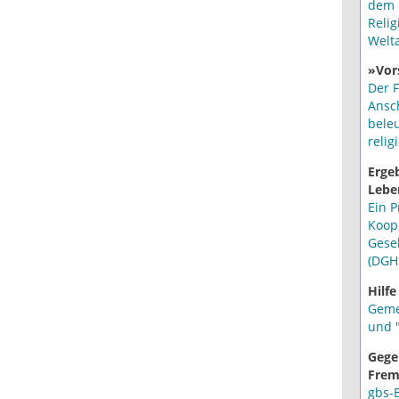
dem 
Relig
Welt
»Vor
Der F
Ansc
bele
relig
Erge
Lebe
Ein P
Koop
Gese
(DGH
Hilfe
Geme
und "
Gege
Frem
gbs-