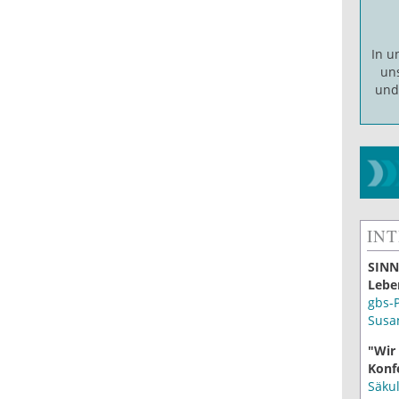
In 
un
un
IN
SINN
Lebe
gbs-
Susa
"Wir
Konf
Säku