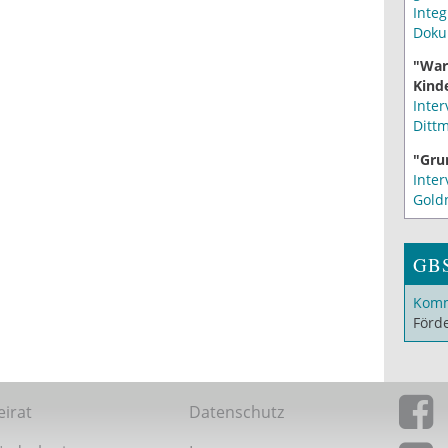
Integ
Doku
"War
Kinde
Inter
Ditt
"Gru
Inter
Gold
GB
Komm
Förd
eirat
Datenschutz