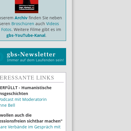
unserem
Archiv
finden Sie neben
seren
Broschüren
auch
Videos
d
Fotos
. Weitere Filme gibt es im
gbs-YouTube-Kanal
.
TERESSANTE LINKS
ERFÜLLT - Humanistische
nsgeschichten
Podcast mit Moderatorin
nne Bell
 wollen auch die
essionsfreien sichtbar machen"
lare Verbände im Gespräch mit