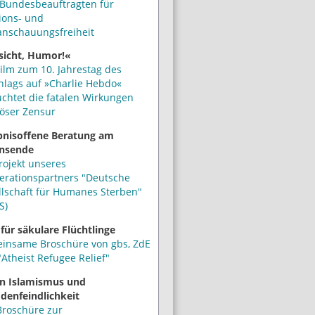
Bundesbeauftragten für
ions- und
anschauungsfreiheit
sicht, Humor!«
ilm zum 10. Jahrestag des
hlags auf »Charlie Hebdo«
uchtet die fatalen Wirkungen
iöser Zensur
bnisoffene Beratung am
nsende
rojekt unseres
erationspartners "Deutsche
llschaft für Humanes Sterben"
S)
 für säkulare Flüchtlinge
insame Broschüre von gbs, ZdE
Atheist Refugee Relief"
n Islamismus und
denfeindlichkeit
Broschüre zur