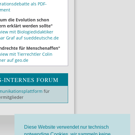
rationsdebatte als PDF-
ment
um die Evolution schon
rn erklärt werden sollte"
view mit Biologiedidaktiker
mar Graf auf sueddeutsche.de
ndrechte für Menschenaffen"
view mit Tierrechtler Colin
ner auf geo.de
S-INTERNES FORUM
unikationsplattform
für
ermitglieder
Diese Website verwendet nur technisch
notwendige Cookies, wir sammeln keine