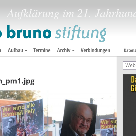
Aufklärung im 21. Jahrhun
n
Aufbau
Termine
Archiv
Verbindungen
Datens
Such
Suc
n_pm1.jpg