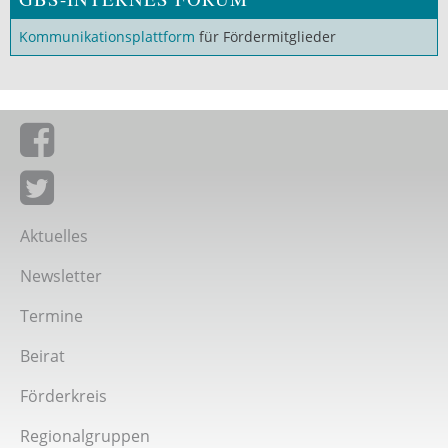
Kommunikationsplattform
für Fördermitglieder
Giordano-Bruno-Stiftung auf Facebook
Giordano-Bruno-Stiftung bei Twitter
Aktuelles
Newsletter
Termine
Beirat
Förderkreis
Regionalgruppen