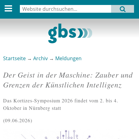
English version
Suche
MENU
Suchformular
Aktuell
Leitbild
Aktivitäten
Startseite
→
Archiv
→
Meldungen
Sie sind hier
Aufbau
Der Geist in der Maschine: Zauber und
Termine
Grenzen der Künstlichen Intelligenz
Archiv
Das Kortizes-Symposium 2026 findet vom 2. bis 4.
Verbindungen
Oktober in Nürnberg statt
09.06.2026
Datenschutz
Impressum