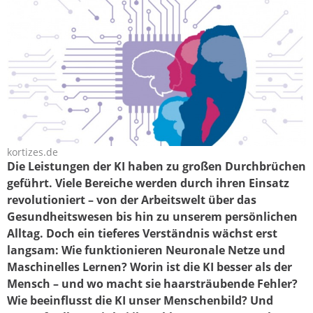
kortizes.de
kortizes_symposium_2026_screenshot.jpg
Die Leistungen der KI haben zu großen Durchbrüchen
geführt. Viele Bereiche werden durch ihren Einsatz
revolutioniert – von der Arbeitswelt über das
Gesundheitswesen bis hin zu unserem persönlichen
Alltag. Doch ein tieferes Verständnis wächst erst
langsam: Wie funktionieren Neuronale Netze und
Maschinelles Lernen? Worin ist die KI besser als der
Mensch – und wo macht sie haarsträubende Fehler?
Wie beeinflusst die KI unser Menschenbild? Und