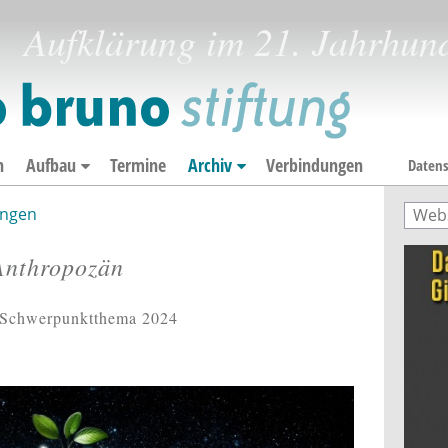
Aufklärung im 21. Jahrhun
n
Aufbau
Termine
Archiv
Verbindungen
Datens
ngen
Such
Suc
Anthropozän
m Schwerpunktthema 2024