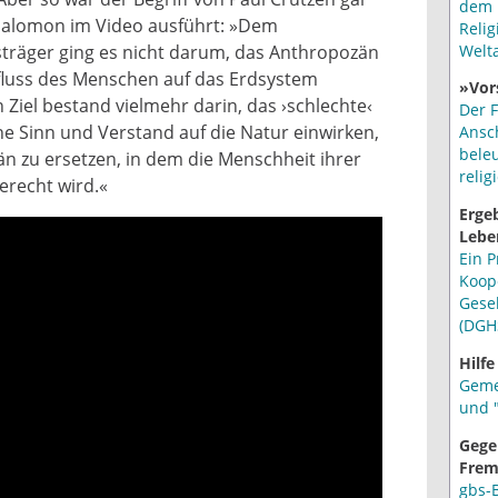
dem 
-Salomon im Video ausführt: »Dem
Relig
Welt
träger ging es nicht darum, das Anthropozän
fluss des Menschen auf das Erdsystem
»Vor
in Ziel bestand vielmehr darin, das ›schlechte‹
Der F
e Sinn und Verstand auf die Natur einwirken,
Ansc
bele
än zu ersetzen, in dem die Menschheit ihrer
relig
erecht wird.«
Erge
Lebe
Ein P
Koop
Gese
(DGH
Hilfe
Geme
und "
Gege
Frem
gbs-