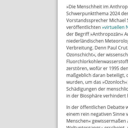
»Die Menschheit im Anthrop
Schwerpunktthema 2024 der 
Vorstandssprecher Michael 
veröffentlichten
»virtuellen
der Begriff »Anthropozän« A
niederländischen Meteorolog
Verbreitung. Denn Paul Crutz
Ozonschicht«, der wissenscha
Fluorchlorkohlenwasserstoff
zerstören, wofür er 1995 de
maßgeblich daran beteiligt
wurden, um das »Ozonloch« 
Schädigungen der menschli
in der Biosphäre verhindert 
In der öffentlichen Debatte
einem rein negativen Sinne v
Menschen« gewissermaßen a
Weltuntergangs« erscheint. A