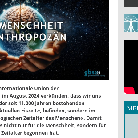
im_anthropzaen.jpg
nternationale Union der
im August 2024 verkünden, dass wir uns
der seit 11.000 Jahren bestehenden
ME
tuellen Eiszeit«, befinden, sondern im
ogischen Zeitalter des Menschen«. Damit
ass nicht nur für die Menschheit, sondern für
 Zeitalter begonnen hat.