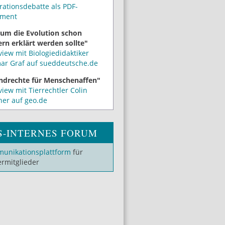
rationsdebatte als PDF-
ment
um die Evolution schon
rn erklärt werden sollte"
view mit Biologiedidaktiker
mar Graf auf sueddeutsche.de
ndrechte für Menschenaffen"
view mit Tierrechtler Colin
ner auf geo.de
S-INTERNES FORUM
unikationsplattform
für
ermitglieder