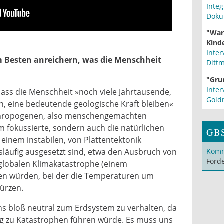
Integ
Doku
"War
Kinde
Inter
 Besten anreichern, was die Menschheit
Ditt
"Gru
Inter
dass die Menschheit »noch viele Jahrtausende,
Gold
ren, eine bedeutende geologische Kraft bleiben«
anthropogenen, also menschengemachten
 fokussierte, sondern auch die natürlichen
GB
einem instabilen, von Plattentektonik
läufig ausgesetzt sind, etwa den Ausbruch von
Komm
Förd
 globalen Klimakatastrophe (einem
ren würden, bei der die Temperaturen um
ürzen.
 uns bloß neutral zum Erdsystem zu verhalten, da
ng zu Katastrophen führen würde. Es muss uns