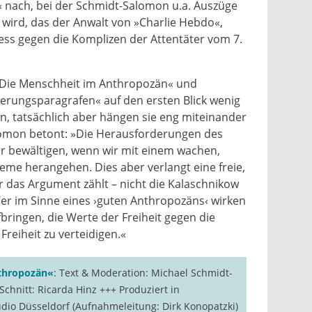
 nach, bei der Schmidt-Salomon u.a. Auszüge
wird, das der Anwalt von »Charlie Hebdo«,
ess gegen die Komplizen der Attentäter vom 7.
»Die Menschheit im Anthropozän« und
erungsparagrafen« auf den ersten Blick wenig
, tatsächlich aber hängen sie eng miteinander
omon betont: »Die Herausforderungen des
r bewältigen, wenn wir mit einem wachen,
eme herangehen. Dies aber verlangt eine freie,
r das Argument zählt – nicht die Kalaschnikow
er im Sinne eines ›guten Anthropozäns‹ wirken
fbringen, die Werte der Freiheit gegen die
Freiheit zu verteidigen.«
thropozän«
: Text & Moderation: Michael Schmidt-
chnitt: Ricarda Hinz +++ Produziert in
tudio Düsseldorf (Aufnahmeleitung: Dirk Konopatzki)