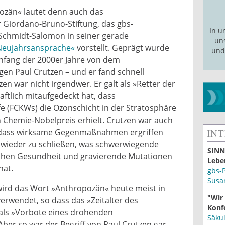
ozän« lautet denn auch das
Giordano-Bruno-Stiftung, das gbs-
In 
Schmidt-Salomon in seiner gerade
un
 Neujahrsansprache«
vorstellt. Geprägt wurde
un
nfang der 2000er Jahre von dem
en Paul Crutzen – und er fand schnell
en war nicht irgendwer. Er galt als »Retter der
ftlich mitaufgedeckt hat, dass
e (FCKWs) die Ozonschicht in der Stratosphäre
n Chemie-Nobelpreis erhielt. Crutzen war auch
, dass wirksame Gegenmaßnahmen ergriffen
IN
wieder zu schließen, was schwerwiegende
SINN
chen Gesundheit und gravierende Mutationen
Lebe
hat.
gbs-
Susa
 wird das Wort »Anthropozän« heute meist in
"Wir
erwendet, so dass das »Zeitalter des
Konf
ls »Vorbote eines drohenden
Säku
ber so war der Begriff von Paul Crutzen gar