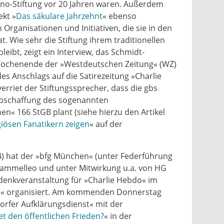
o-Stiftung vor 20 Jahren waren. Außerdem
ekt »
Das säkulare Jahrzehnt
« ebenso
n Organisationen und Initiativen, die sie in den
t. Wie sehr die Stiftung ihrem traditionellen
leibt, zeigt ein Interview, das Schmidt-
chenende der »Westdeutschen Zeitung« (WZ)
des Anschlags auf die Satirezeitung »Charlie
rriet der Stiftungssprecher, dass die gbs
Abschaffung des sogenannten
n« 166 StGB plant (siehe hierzu den Artikel
giösen Fanatikern zeigen
« auf der
4) hat der »bfg München« (unter Federführung
Tammelleo und unter Mitwirkung u.a. von HG
edenkveranstaltung für »Charlie Hebdo« im
r« organisiert. Am kommenden Donnerstag
dorfer Aufklärungsdienst« mit der
t den öffentlichen Frieden?
« in der