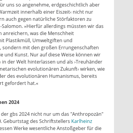
ür uns so angenehme, erdgeschichtlich aber
Warmzeit innerhalb einer Eiszeit‹ nicht nur
n auch gegen natürliche Störfaktoren zu
t-Salomon. »Hierfür allerdings müssten wir das
 anreichern, was die Menschheit
it Plastikmüll, Umweltgiften und
n, sondern mit den großen Errungenschaften
ie und Kunst. Nur auf diese Weise können wir
 in der Welt hinterlassen und als ›Treuhänder
netarischen evolutionären Zukunft‹ wirken, wie
nder des evolutionären Humanismus, bereits
t gefordert hat.«
men 2024
in der gbs 2024 nicht nur um das "Anthropozän"
0. Geburtstag des Schriftstellers
Karlheinz
dessen Werke wesentliche Anstoßgeber für die