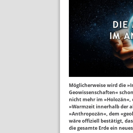
pm_die_menschheit_
Möglicherweise wird die »I
Geowissenschaften« schon 
nicht mehr im »Holozän«, 
»Warmzeit innerhalb der ak
»Anthropozän«, dem «geol
wäre offiziell bestätigt, d
die gesamte Erde ein neues