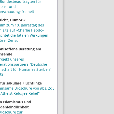
Bundesbeauftragten für
ions- und
anschauungsfreiheit
sicht, Humor!«
ilm zum 10. Jahrestag des
hlags auf »Charlie Hebdo«
uchtet die fatalen Wirkungen
iöser Zensur
bnisoffene Beratung am
nsende
rojekt unseres
erationspartners "Deutsche
llschaft für Humanes Sterben"
S)
 für säkulare Flüchtlinge
insame Broschüre von gbs, ZdE
Atheist Refugee Relief"
n Islamismus und
denfeindlichkeit
Broschüre zur