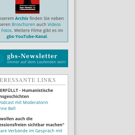
unserem
Archiv
finden Sie neben
seren
Broschüren
auch
Videos
d
Fotos
. Weitere Filme gibt es im
gbs-YouTube-Kanal
.
TERESSANTE LINKS
ERFÜLLT - Humanistische
nsgeschichten
Podcast mit Moderatorin
nne Bell
 wollen auch die
essionsfreien sichtbar machen"
lare Verbände im Gespräch mit