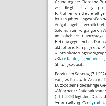
Gründung der Giordano-Brun
wird die gbs ihr Langzeitproj
fortführen wie die vielfältige
letzten Jahren angestoßen ha
Aufgabengebiet verpflichtet b
Salomon am vergangenen Wo
anlässlich des 9. Jahrestags 
Hebdo« gegeben hat. Darin ve
aktuell eine Kampagne zur 
»Gotteslästerungsparagraphe
»
Klare Kante gegenüber reli
Stiftungswebsite).
Bereits am Sonntag (7.1.202
von gbs-Kuratorin Assunta 
Butzko) seine diesjährige G
»Münchener Rationaltheate
(11.1.2024) legt der »Düssel
Veranstaltung »
Wer gefährde