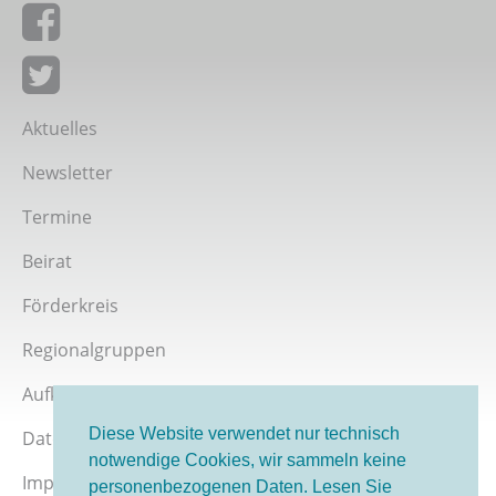
Giordano-Bruno-Stiftung auf Facebook
Giordano-Bruno-Stiftung bei Twitter
Aktuelles
Newsletter
Termine
Beirat
Förderkreis
Regionalgruppen
Aufklärer werden
Diese Website verwendet nur technisch
Datenschutz
notwendige Cookies, wir sammeln keine
Impressum
personenbezogenen Daten. Lesen Sie