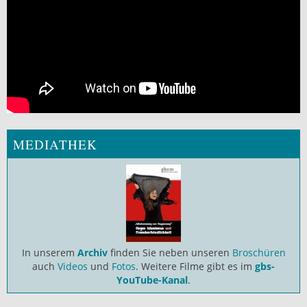
MEDIATHEK
In unserem
Archiv
finden Sie neben unseren
Broschüren
auch
Videos
und
Fotos
. Weitere Filme gibt es im
gbs-
YouTube-Kanal
.