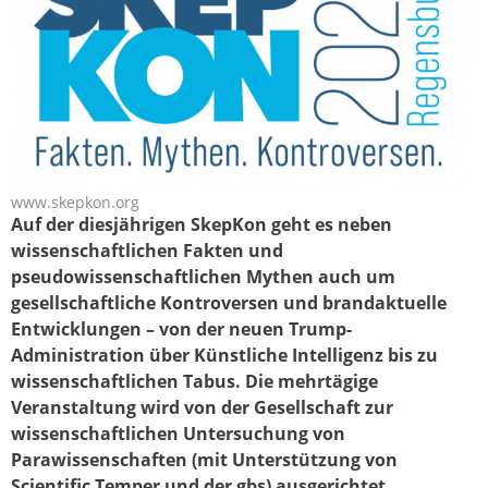
www.skepkon.org
skepkon2025-16-9.png
Auf der diesjährigen SkepKon geht es neben
wissenschaftlichen Fakten und
pseudowissenschaftlichen Mythen auch um
gesellschaftliche Kontroversen und brandaktuelle
Entwicklungen – von der neuen Trump-
Administration über Künstliche Intelligenz bis zu
wissenschaftlichen Tabus. Die mehrtägige
Veranstaltung wird von der Gesellschaft zur
wissenschaftlichen Untersuchung von
Parawissenschaften (mit Unterstützung von
Scientific Temper und der gbs) ausgerichtet.