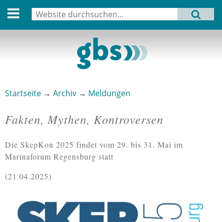
English version
Suche
MENU
Suchformular
Aktuell
Leitbild
Aktivitäten
Startseite
→
Archiv
→
Meldungen
Sie sind hier
Aufbau
Fakten, Mythen, Kontroversen
Termine
Die SkepKon 2025 findet vom 29. bis 31. Mai im
Archiv
Marinaforum Regensburg statt
Verbindungen
21.04.2025
Datenschutz
Impressum