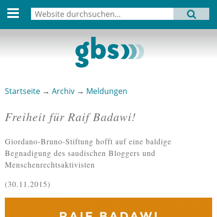
English version
Suche
MENU
Suchformular
Aktuell
Leitbild
Aktivitäten
Startseite
→
Archiv
→
Meldungen
Sie sind hier
Aufbau
Freiheit für Raif Badawi!
Termine
Giordano-Bruno-Stiftung hofft auf eine baldige
Archiv
Begnadigung des saudischen Bloggers und
Menschenrechtsaktivisten
Verbindungen
30.11.2015
Datenschutz
Impressum