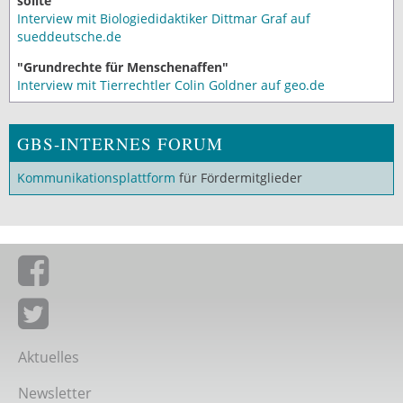
sollte"
Interview mit Biologiedidaktiker Dittmar Graf auf
sueddeutsche.de
"Grundrechte für Menschenaffen"
Interview mit Tierrechtler Colin Goldner auf geo.de
GBS-INTERNES FORUM
Kommunikationsplattform
für Fördermitglieder
Giordano-Bruno-Stiftung auf Facebook
Giordano-Bruno-Stiftung bei Twitter
Aktuelles
Newsletter