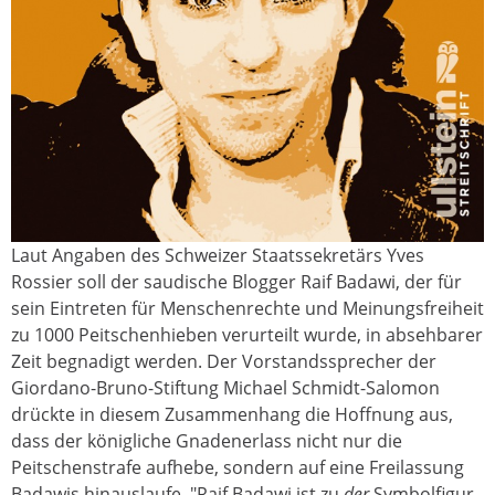
Laut Angaben des Schweizer Staatssekretärs Yves
badawi_cover.jpg
Rossier soll der saudische Blogger Raif Badawi, der für
sein Eintreten für Menschenrechte und Meinungsfreiheit
zu 1000 Peitschenhieben verurteilt wurde, in absehbarer
Zeit begnadigt werden. Der Vorstandssprecher der
Giordano-Bruno-Stiftung Michael Schmidt-Salomon
drückte in diesem Zusammenhang die Hoffnung aus,
dass der königliche Gnadenerlass nicht nur die
Peitschenstrafe aufhebe, sondern auf eine Freilassung
Badawis hinauslaufe. "Raif Badawi ist zu
der
Symbolfigur