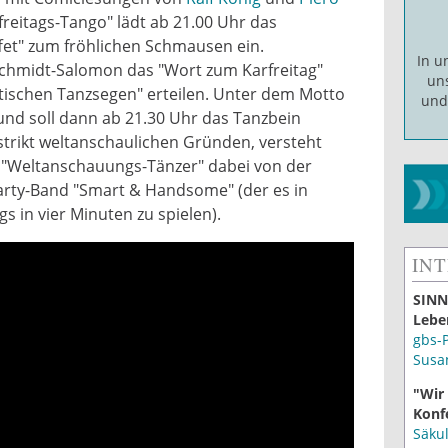
freitags-Tango" lädt ab 21.00 Uhr das
fet" zum fröhlichen Schmausen ein.
In 
Schmidt-Salomon das "Wort zum Karfreitag"
un
ischen Tanzsegen" erteilen. Unter dem Motto
un
 und soll dann ab 21.30 Uhr das Tanzbein
trikt weltanschaulichen Gründen, versteht
e "Weltanschauungs-Tänzer" dabei von der
rty-Band "Smart & Handsome" (der es in
s in vier Minuten zu spielen).
IN
SINN
Lebe
gbs-
Susa
"Wir
Konf
Säku