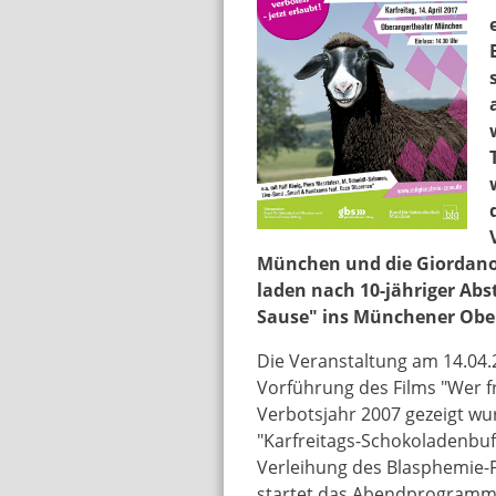
heidenspass_karfrei
München und die Giordano-
laden nach 10-jähriger Abst
Sause" ins Münchener Obe
Die Veranstaltung am 14.04.
Vorführung des Films "Wer frü
Verbotsjahr 2007 gezeigt wur
"Karfreitags-Schokoladenbuf
Verleihung des Blasphemie-P
startet das Abendprogramm