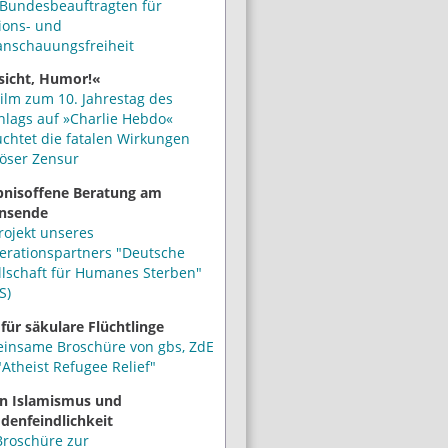
Bundesbeauftragten für
ions- und
anschauungsfreiheit
sicht, Humor!«
ilm zum 10. Jahrestag des
hlags auf »Charlie Hebdo«
uchtet die fatalen Wirkungen
iöser Zensur
bnisoffene Beratung am
nsende
rojekt unseres
erationspartners "Deutsche
llschaft für Humanes Sterben"
S)
 für säkulare Flüchtlinge
insame Broschüre von gbs, ZdE
Atheist Refugee Relief"
n Islamismus und
denfeindlichkeit
Broschüre zur