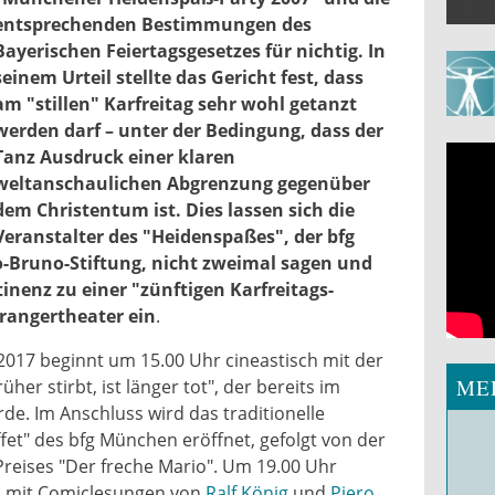
entsprechenden Bestimmungen des
Bayerischen Feiertagsgesetzes für nichtig. In
seinem Urteil stellte das Gericht fest, dass
am "stillen" Karfreitag sehr wohl getanzt
werden darf – unter der Bedingung, dass der
Tanz Ausdruck einer klaren
weltanschaulichen Abgrenzung gegenüber
dem Christentum ist. Dies lassen sich die
Veranstalter des "Heidenspaßes", der bfg
tag2017.jpg
Bruno-Stiftung, nicht zweimal sagen und
inenz zu einer "zünftigen Karfreitags-
rangertheater ein
.
2017 beginnt um 15.00 Uhr cineastisch mit der
ME
her stirbt, ist länger tot", der bereits im
de. Im Anschluss wird das traditionelle
fet" des bfg München eröffnet, gefolgt von der
reises "Der freche Mario". Um 19.00 Uhr
 mit Comiclesungen von
Ralf König
und
Piero