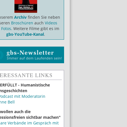
unserem
Archiv
finden Sie neben
seren
Broschüren
auch
Videos
d
Fotos
. Weitere Filme gibt es im
gbs-YouTube-Kanal
.
TERESSANTE LINKS
ERFÜLLT - Humanistische
nsgeschichten
Podcast mit Moderatorin
nne Bell
 wollen auch die
essionsfreien sichtbar machen"
lare Verbände im Gespräch mit