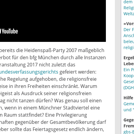
dem 
Relig
Welt
»Vor
Der F
Ansc
bele
relig
bereits die Heidenspaß-Party 2007 maßgeblich
rbot für den bfg München durch alle Instanzen
Erge
Lebe
eranstaltung 2017 nicht zuletzt das
Ein P
undesverfassungsgerichts
gefeiert werden:
Koop
che Regelung aufgehoben, die religionsfreie
Gese
ise in ihren Freiheiten einschränkt. Warum
(DGH
igeist als Ausdruck seiner religionsfreien
Hilfe
g nicht tanzen dürfen? Was genau soll einen
Geme
, wenn in einem Münchner Stadtviertel eine
und "
 Raum stattfindet? Eine Privilegierung
Gege
chaften gegenüber der Gesamtbevölkerung darf
Frem
ber sollte das Feiertagsgesetz endlich ändern,
gbs-