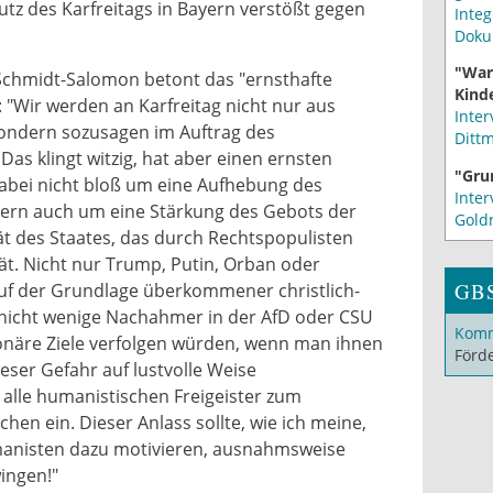
z des Karfreitags in Bayern verstößt gegen
Integ
Doku
"War
Schmidt-Salomon betont das "ernsthafte
Kinde
 "Wir werden an Karfreitag nicht nur aus
Inter
ondern sozusagen im Auftrag des
Ditt
as klingt witzig, hat aber einen ernsten
"Gru
abei nicht bloß um eine Aufhebung des
Inter
ern auch um eine Stärkung des Gebots der
Gold
ät des Staates, das durch Rechtspopulisten
t. Nicht nur Trump, Putin, Orban oder
GB
 auf der Grundlage überkommener christlich-
 nicht wenige Nachahmer in der AfD oder CSU
Komm
ionäre Ziele verfolgen würden, wenn man ihnen
Förd
eser Gefahr auf lustvolle Weise
 alle humanistischen Freigeister zum
hen ein. Dieser Anlass sollte, wie ich meine,
manisten dazu motivieren, ausnahmsweise
ingen!"