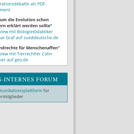
rationsdebatte als PDF-
ment
um die Evolution schon
rn erklärt werden sollte"
view mit Biologiedidaktiker
mar Graf auf sueddeutsche.de
ndrechte für Menschenaffen"
view mit Tierrechtler Colin
ner auf geo.de
S-INTERNES FORUM
unikationsplattform
für
ermitglieder