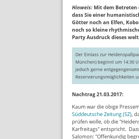
Hinweis
:
Mit dem Betreten 
dass Sie einer humanistis
Götter noch an Elfen, Kob
noch so kleine rhythmisch
Party Ausdruck dieses wel
Der Einlass zur Heidenspaßpa
München) beginnt um 14:30 Uhr.
jedoch gerne entgegengenom
Reservierungsmöglichkeiten u
Nachtrag 21.03.2017:
Kaum war die obige Pressem
Süddeutsche Zeitung (SZ)
, 
prüfen wolle, ob die "Heide
Karfreitags" entspricht. Da
Salomon: "Offenkundig begre