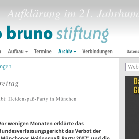
Aufklärung im 21. Jahrhun
n
Aufbau
Termine
Archiv
Verbindungen
Datens
ngen
Such
Suc
reitag
laubt: Heidenspaß-Party in München
Vor wenigen Monaten erklärte das
Bundesverfassungsgericht das Verbot der
"Münchener Heidenspaß-Party 2007" und die