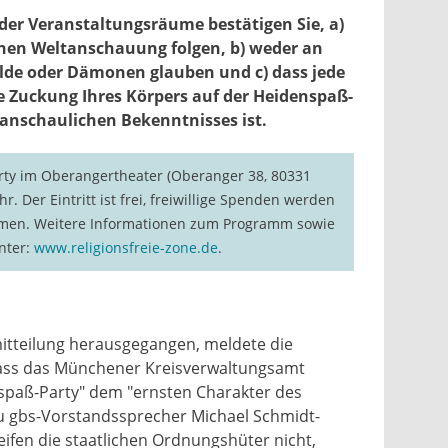
der Veranstaltungsräume bestätigen Sie, a)
chen Weltanschauung folgen, b) weder an
olde oder Dämonen glauben und c) dass jede
e Zuckung Ihres Körpers auf der Heidenspaß-
tanschaulichen Bekenntnisses ist.
rty im Oberangertheater (Oberanger 38, 80331
 Der Eintritt ist frei, freiwillige Spenden werden
men. Weitere Informationen zum Programm sowie
nter:
www.religionsfreie-zone.de
.
itteilung herausgegangen, meldete die
dass das Münchener Kreisverwaltungsamt
nspaß-Party" dem "ernsten Charakter des
zu gbs-Vorstandssprecher Michael Schmidt-
ifen die staatlichen Ordnungshüter nicht,