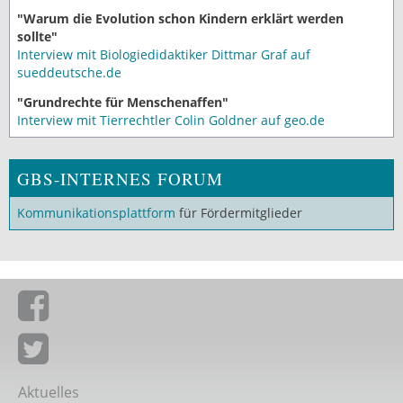
"Warum die Evolution schon Kindern erklärt werden
sollte"
Interview mit Biologiedidaktiker Dittmar Graf auf
sueddeutsche.de
"Grundrechte für Menschenaffen"
Interview mit Tierrechtler Colin Goldner auf geo.de
GBS-INTERNES FORUM
Kommunikationsplattform
für Fördermitglieder
Giordano-Bruno-Stiftung auf Facebook
Giordano-Bruno-Stiftung bei Twitter
Aktuelles