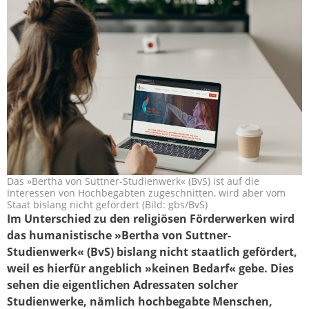
Das »Bertha von Suttner-Studienwerk« (BvS) ist auf die
pm_weltanschauungsstudie_hochbegabte.
Interessen von Hochbegabten zugeschnitten, wird aber vom
Staat bislang nicht gefördert (Bild: gbs/BvS)
Im Unterschied zu den religiösen Förderwerken wird
das humanistische »Bertha von Suttner-
Studienwerk« (BvS) bislang nicht staatlich gefördert,
weil es hierfür angeblich »keinen Bedarf« gebe. Dies
sehen die eigentlichen Adressaten solcher
Studienwerke, nämlich hochbegabte Menschen,