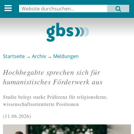
English version
Suche
MENU
Suchformular
Aktuell
Leitbild
Aktivitäten
Startseite
→
Archiv
→
Meldungen
Sie sind hier
Aufbau
Hochbegabte sprechen sich für
Termine
humanistisches Förderwerk aus
Archiv
Studie belegt starke Präferenz für religionsferne,
Verbindungen
wissenschaftsorientierte Positionen
11.06.2026
Datenschutz
Impressum