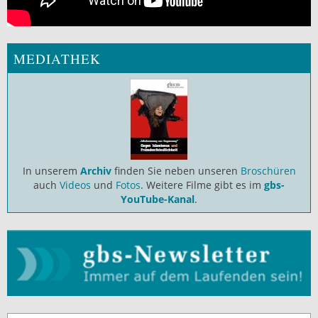
MEDIATHEK
In unserem
Archiv
finden Sie neben unseren
Broschüren
auch
Videos
und
Fotos
. Weitere Filme gibt es im
gbs-
YouTube-Kanal
.