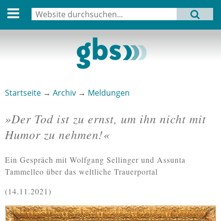
English version
Suche
MENU
Suchformular
Aktuell
Leitbild
Aktivitäten
Startseite
→
Archiv
→
Meldungen
Sie sind hier
Aufbau
»Der Tod ist zu ernst, um ihn nicht mit
Termine
Humor zu nehmen!«
Archiv
Ein Gespräch mit Wolfgang Sellinger und Assunta
Verbindungen
Tammelleo über das weltliche Trauerportal
14.11.2021
Datenschutz
Impressum