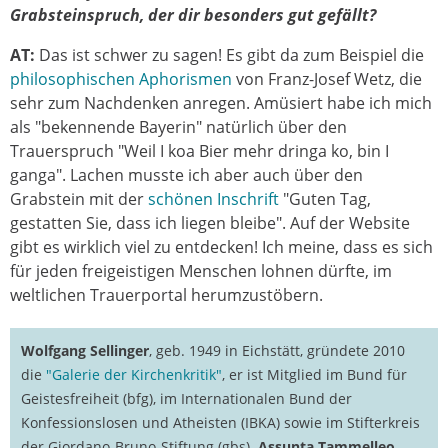
Grabsteinspruch, der dir besonders gut gefällt?
AT:
Das ist schwer zu sagen! Es gibt da zum Beispiel die
philosophischen Aphorismen
von Franz-Josef Wetz, die
sehr zum Nachdenken anregen. Amüsiert habe ich mich
als "bekennende Bayerin" natürlich über den
Trauerspruch "Weil I koa Bier mehr dringa ko, bin I
ganga". Lachen musste ich aber auch über den
Grabstein mit der
schönen Inschrift
"Guten Tag,
gestatten Sie, dass ich liegen bleibe". Auf der Website
gibt es wirklich viel zu entdecken! Ich meine, dass es sich
für jeden freigeistigen Menschen lohnen dürfte, im
weltlichen Trauerportal herumzustöbern.
Wolfgang Sellinger
, geb. 1949 in Eichstätt, gründete 2010
die
"Galerie der Kirchenkritik"
, er ist Mitglied im Bund für
Geistesfreiheit (bfg), im Internationalen Bund der
Konfessionslosen und Atheisten (IBKA) sowie im Stifterkreis
der Giordano-Bruno-Stiftung (gbs).
Assunta Tammelleo
,