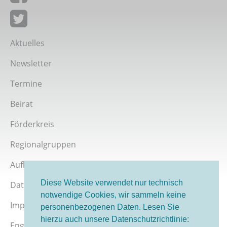
Giordano-Bruno-Stiftung auf Facebook
Giordano-Bruno-Stiftung bei Twitter
Aktuelles
Newsletter
Termine
Beirat
Förderkreis
Regionalgruppen
Aufklärer werden
Diese Website verwendet nur technisch
Datenschutz
notwendige Cookies, wir sammeln keine
Impressum
personenbezogenen Daten. Lesen Sie
hierzu auch unsere Datenschutzrichtlinie:
English version