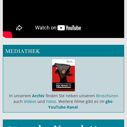
MEDIATHEK
In unserem
Archiv
finden Sie neben unseren
Broschüren
auch
Videos
und
Fotos
. Weitere Filme gibt es im
gbs-
YouTube-Kanal
.