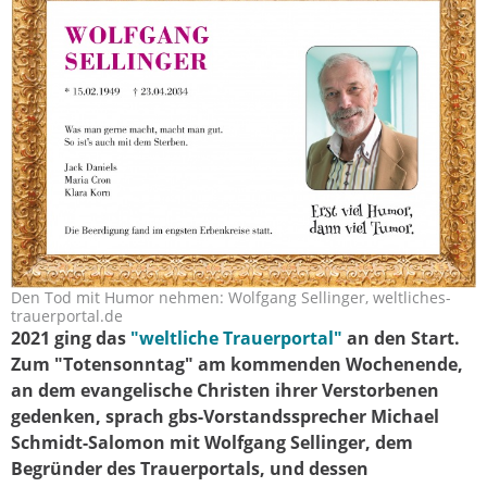
Den Tod mit Humor nehmen: Wolfgang Sellinger, weltliches-
trauerportal_sellinger1.jpg
trauerportal.de
2021 ging das
"weltliche Trauerportal"
an den Start.
Zum "Totensonntag" am kommenden Wochenende,
an dem evangelische Christen ihrer Verstorbenen
gedenken, sprach gbs-Vorstandssprecher Michael
Schmidt-Salomon mit Wolfgang Sellinger, dem
Begründer des Trauerportals, und dessen