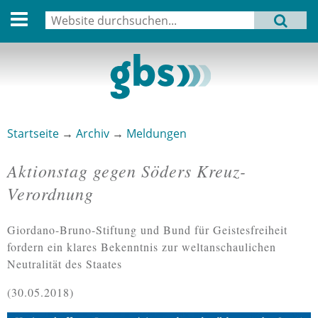
English version
Suche
MENU
Suchformular
Aktuell
Leitbild
Aktivitäten
Startseite
→
Archiv
→
Meldungen
Sie sind hier
Aufbau
Aktionstag gegen Söders Kreuz-
Termine
Verordnung
Archiv
Giordano-Bruno-Stiftung und Bund für Geistesfreiheit
Verbindungen
fordern ein klares Bekenntnis zur weltanschaulichen
Neutralität des Staates
Datenschutz
30.05.2018
Impressum