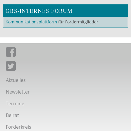
GBS-INTERNES FORUM
Kommunikationsplattform
für Fördermitglieder
Giordano-Bruno-Stiftung auf Facebook
Giordano-Bruno-Stiftung bei Twitter
Aktuelles
Newsletter
Termine
Beirat
Förderkreis