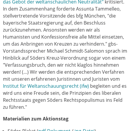
das Gebot der weltanschaulichen Neutralität"
kritisiert.
In dem Zusammenhang forderte Assunta Tammelleo,
stellvertretende Vorsitzende des bfg München, "die
bayerische Staatsregierung auf, den Beschluss
zurückzunehmen. Ansonsten werden wir als
Humanisten und Konfessionsfreie alle Mittel einsetzen,
um das Anbringen von Kreuzen zu verhindern." gbs-
Vorstandssprecher Michael Schmidt-Salomon sprach im
Hinblick auf Söders Kreuz-Verordnung sogar von einem
"Verfassungsbruch, den wir nicht klaglos hinnehmen
werden! (…) Wir werden die entsprechenden Verfahren
mit unseren erfahrenen Juristinnen und Juristen vom
Institut für Weltanschauungsrecht (ifw)
begleiten und es
wird uns eine Freude sein, die Prinzipien des liberalen
Rechtsstaats gegen Söders Rechtspopulismus ins Feld
zu führen."
Materialien zum Aktionstag
Söder-Plakat (
pdf-Dokument
/
jpg-Datei
)