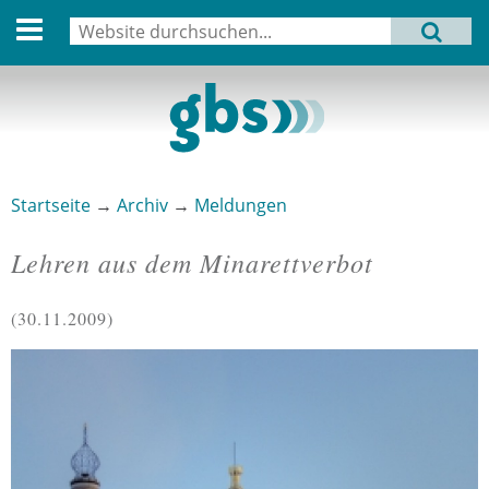
English version
Suche
MENU
Suchformular
Aktuell
Leitbild
Aktivitäten
Startseite
→
Archiv
→
Meldungen
Sie sind hier
Aufbau
Lehren aus dem Minarettverbot
Termine
30.11.2009
Archiv
Verbindungen
Datenschutz
Impressum