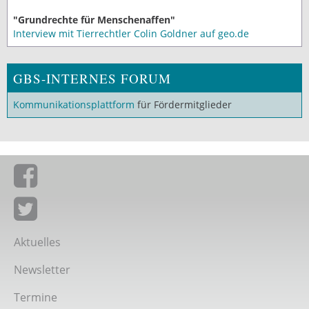
"Grundrechte für Menschenaffen"
Interview mit Tierrechtler Colin Goldner auf geo.de
GBS-INTERNES FORUM
Kommunikationsplattform
für Fördermitglieder
Giordano-Bruno-Stiftung auf Facebook
Giordano-Bruno-Stiftung bei Twitter
Aktuelles
Newsletter
Termine