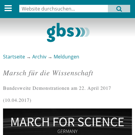
English version
Suche
MENU
Suchformular
Aktuell
Leitbild
Aktivitäten
Startseite
→
Archiv
→
Meldungen
Sie sind hier
Aufbau
Marsch für die Wissenschaft
Termine
Bundesweite Demonstrationen am 22. April 2017
Archiv
10.04.2017
Verbindungen
Datenschutz
Impressum