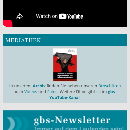
MEDIATHEK
In unserem
Archiv
finden Sie neben unseren
Broschüren
auch
Videos
und
Fotos
. Weitere Filme gibt es im
gbs-
YouTube-Kanal
.