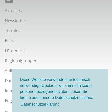
Giordano-Bruno-Stiftung bei Twitter
Aktuelles
Newsletter
Termine
Beirat
Förderkreis
Regionalgruppen
Aufklärer werden
Diese Website verwendet nur technisch
Datenschutz
notwendige Cookies, wir sammeln keine
Impressum
personenbezogenen Daten. Lesen Sie
hierzu auch unsere Datenschutzrichtlinie:
English version
Datenschutzerklärung