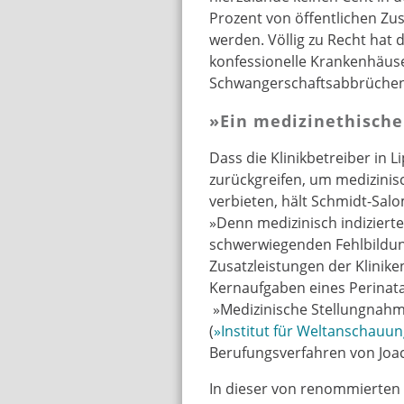
Prozent von öffentlichen Z
werden. Völlig zu Recht hat
konfessionelle Krankenhäus
Schwangerschaftsabbrüchen 
»Ein medizinethische
Dass die Klinikbetreiber in L
zurückgreifen, um medizinis
verbieten, hält Schmidt-Sal
»Denn medizinisch indizierte
schwerwiegenden Fehlbildung
Zusatzleistungen der Klinike
Kernaufgaben eines Perinata
»Medizinische Stellungnahme
(
»Institut für Weltanschauu
Berufungsverfahren von Joac
In dieser von renommierten 