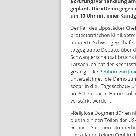
Berufungsverhandlung am 
geplant. Die »Demo gegen 
um 10 Uhr mit einer Kund
Der Fall des Lippstädter Che
protestantischen Klinikbetre
indizierte Schwangerschafts
totgeglaubte Debatte über d
Schwangerschaftsabbruchs 
Tatsächlich hat der Rechtsst
gesorgt. Die
Petition von Jo
unterzeichnet, die Demo zum
sogar in die »Tagesschau« u
am 5. Februar in Hamm soll d
verstärkt werden.
»Religiöse Dogmen dürfen ni
dies in einigen Teilen der U
Schmidt-Salomon: »Immerhin 
hierzulande keinen Cent in d