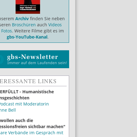
unserem
Archiv
finden Sie neben
seren
Broschüren
auch
Videos
d
Fotos
. Weitere Filme gibt es im
gbs-YouTube-Kanal
.
TERESSANTE LINKS
ERFÜLLT - Humanistische
nsgeschichten
Podcast mit Moderatorin
nne Bell
 wollen auch die
essionsfreien sichtbar machen"
lare Verbände im Gespräch mit