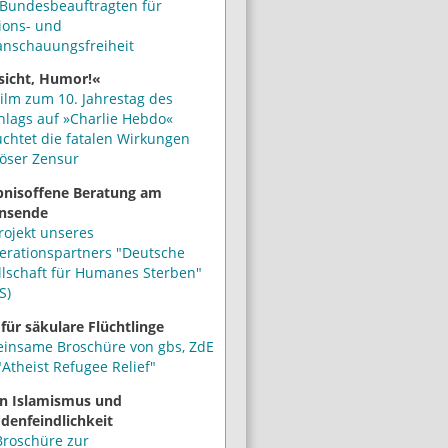
Bundesbeauftragten für
ions- und
anschauungsfreiheit
sicht, Humor!«
ilm zum 10. Jahrestag des
hlags auf »Charlie Hebdo«
uchtet die fatalen Wirkungen
iöser Zensur
bnisoffene Beratung am
nsende
rojekt unseres
erationspartners "Deutsche
llschaft für Humanes Sterben"
S)
 für säkulare Flüchtlinge
insame Broschüre von gbs, ZdE
Atheist Refugee Relief"
n Islamismus und
denfeindlichkeit
Broschüre zur