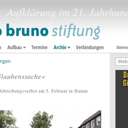
Aufklärung im 21. Jahrhun
n
Aufbau
Termine
Archiv
Verbindungen
Datens
ngen
Such
Suc
Glaubenssache«
Abtreibungsverbot am 5. Februar in Hamm