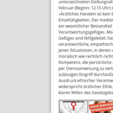
unterzeichneten Stellungnah
Februar (Beginn: 12.15 Uhr) d
»Ärztliches Handeln ist kei
Einzeltätigkeiten. Der mediz
ein wesentlicher Bestandte
Verantwortungsgefüges. Mor
Gefüges sind fehlgeleitet: S
verantwortliche, empathisch
jenen Situationen, in denen 
moralisch wie rechtlich nicht
Kompetenz, die persönliche 
per Dienstanweisung zu verb
zulässigen Eingriff durchzuf
Ausdruck ethischer Verantw
widerspricht ärztlicher Ethi
klaren Willen des Gesetzgeb
plakat_demo_vol
jesus_gynaekolog
keine_glaubenssa
keine_glaubenssa
petition_volz_1.jp