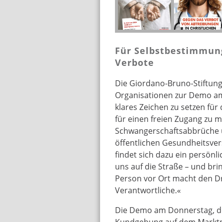
Für Selbstbestimmung
Verbote
Die Giordano-Bruno-Stiftung 
Organisationen zur Demo am
klares Zeichen zu setzen fü
für einen freien Zugang zu 
Schwangerschaftsabbrüche u
öffentlichen Gesundheitsve
findet sich dazu ein persönl
uns auf die Straße – und bri
Person vor Ort macht den Druc
Verantwortliche.«
Die Demo am Donnerstag, de
Kundgebung auf dem Marktp