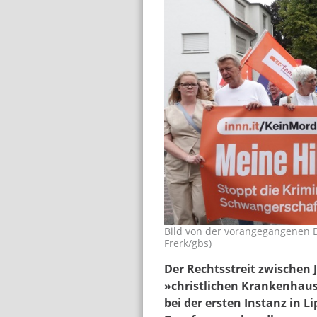
Bild von der vorangegangenen D
demo_volz_ef_2.jpg
Frerk/gbs)
Der Rechtsstreit zwischen
»christlichen Krankenhaus
bei der ersten Instanz in L