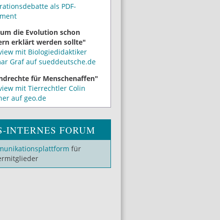
rationsdebatte als PDF-
ment
um die Evolution schon
rn erklärt werden sollte"
view mit Biologiedidaktiker
mar Graf auf sueddeutsche.de
ndrechte für Menschenaffen"
view mit Tierrechtler Colin
ner auf geo.de
S-INTERNES FORUM
unikationsplattform
für
ermitglieder