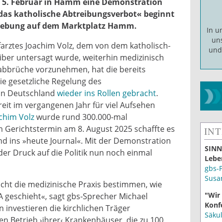
5. Februar in Hamm eine Demonstration
das katholische Abtreibungsverbot« beginnt
gebung auf dem Marktplatz Hamm.
In 
un
farztes Joachim Volz, dem von dem katholisch-
un
iber untersagt wurde, weiterhin medizinisch
abbrüche vorzunehmen, hat die bereits
ie gesetzliche Regelung des
in Deutschland
wieder ins Rollen gebracht
.
reit im vergangenen Jahr für viel Aufsehen
achim Volz
wurde rund 300.000-mal
 Gerichtstermin am 8. August 2025 schaffte es
IN
nd ins »heute Journal«. Mit der Demonstration
SINN
er Druck auf die Politik nun noch einmal
Lebe
gbs-
Susa
cht die medizinische Praxis bestimmen, wie
"Wir
SA geschieht«, sagt gbs-Sprecher Michael
Konf
investieren die kirchlichen Träger
Säku
en Betrieb ›ihrer‹ Krankenhäuser, die zu 100