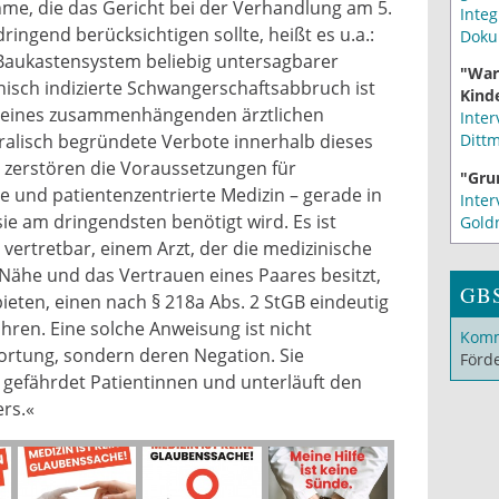
me, die das Gericht bei der Verhandlung am 5.
Integ
ringend berücksichtigen sollte, heißt es u.a.:
Doku
n Baukastensystem beliebig untersagbarer
"War
inisch indizierte Schwangerschaftsabbruch ist
Kinde
il eines zusammenhängenden ärztlichen
Inter
Ditt
alisch begründete Verbote innerhalb dieses
ie zerstören die Voraussetzungen für
"Gru
e und patientenzentrierte Medizin – gerade in
Inter
sie am dringendsten benötigt wird. Es ist
Gold
 vertretbar, einem Arzt, der die medizinische
Nähe und das Vertrauen eines Paares besitzt,
GB
ieten, einen nach § 218a Abs. 2 StGB eindeutig
ühren. Eine solche Anweisung ist nicht
Komm
ortung, sondern deren Negation. Sie
Förd
k, gefährdet Patientinnen und unterläuft den
ers.«
z_hamm_2026.jpg
e1.jpg
che.jpg
che1.jpg
g