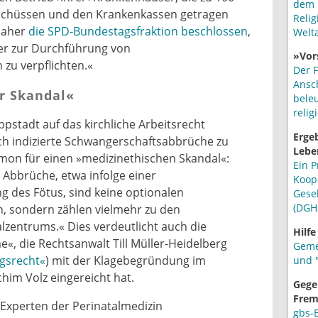
dem 
uschüssen und den Krankenkassen getragen
Relig
 daher
die SPD-Bundestagsfraktion beschlossen
,
Welt
er zur Durchführung von
»Vor
zu verpflichten.«
Der F
Ansc
r Skandal«
bele
relig
ippstadt auf das kirchliche Arbeitsrecht
Erge
ch indizierte Schwangerschaftsabbrüche zu
Lebe
omon für einen »medizinethischen Skandal«:
Ein P
 Abbrüche, etwa infolge einer
Koop
 des Fötus, sind keine optionalen
Gese
(DGH
n, sondern zählen vielmehr zu den
lzentrums.« Dies verdeutlicht auch die
Hilfe
«, die Rechtsanwalt Till Müller-Heidelberg
Geme
ngsrecht«
) mit der Klagebegründung im
und "
him Volz eingereicht hat.
Gege
Frem
Experten der Perinatalmedizin
gbs-