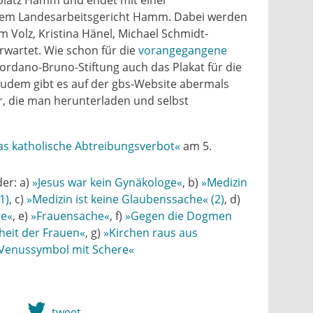
em Landesarbeitsgericht Hamm. Dabei werden
m Volz, Kristina Hänel, Michael Schmidt-
wartet. Wie schon für die
vorangegangene
ordano-Bruno-Stiftung auch das Plakat für die
udem gibt es auf der gbs-Website abermals
, die man herunterladen und selbst
as katholische Abtreibungsverbot«
am 5.
er: a)
»Jesus war kein Gynäkologe«
, b)
»Medizin
1)
, c)
»Medizin ist keine Glaubenssache« (2)
, d)
de«
, e)
»Frauensache«
, f)
»Gegen die Dogmen
heit der Frauen«
, g)
»Kirchen raus aus
Venussymbol mit Schere«
tweet