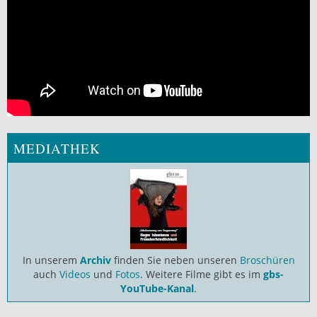
MEDIATHEK
In unserem
Archiv
finden Sie neben unseren
Broschüren
auch
Videos
und
Fotos
. Weitere Filme gibt es im
gbs-
YouTube-Kanal
.