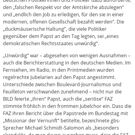
den „falschen Respekt vor der Amtskirche abzulegen“
und „endlich den Job zu erledigen, für den sie in einer
modernen, offenen Gesellschaft bezahlt werden“. Die
„duckmäuserische Haltung“, die viele Politiker
gegenüber dem Papst an den Tag legten, sei „eines
demokratischen Rechtsstaates unwürdig“.
„Unwürdig“ war – abgesehen von wenigen Ausnahmen –
auch die Berichterstattung in den deutschen Medien. Im
Fernsehen, im Radio, in den Printmedien wurden
regelrechte Jubelarien auf den Papst angestimmt.
Unterschiede zwischen Boulevard-Journalismus und
Feuilleton verschwanden zunehmend – nicht nur die
BILD feierte „ihren“ Papst, auch die „seriöse“ FAZ
stimmte fröhlich in den frommen Jubelchor ein. Dass die
FAZ ihren Bericht über die Papstrede im Bundestag mit
„Missionar der Vernunft“ betitelte, bezeichnete gbs-
Sprecher Michael Schmidt-Salomon als „besonders
skandalös, da man davon ausgehen muss, dass die FAZ-