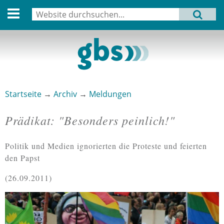
English version
Suche
MENU
Suchformular
Aktuell
Leitbild
Aktivitäten
Startseite
→
Archiv
→
Meldungen
Sie sind hier
Aufbau
Prädikat: "Besonders peinlich!"
Termine
Politik und Medien ignorierten die Proteste und feierten
Archiv
den Papst
Verbindungen
26.09.2011
Datenschutz
Impressum