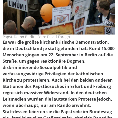
Papst-Demo Berlin, Foto: David Farago
demo1_0.jpg
Es war die größte kirchenkritische Demonstration,
die in Deutschland je stattgefunden hat: Rund 15.000
Menschen gingen am 22. September in Berlin auf die
Straße, um gegen reaktionäre Dogmen,
diskriminierende Sexualpolitik und
verfassungswidrige Privilegien der katholischen
Kirche zu protestieren. Auch bei den beiden anderen
Stationen des Papstbesuches in Erfurt und Freiburg
regte sich massiver Widerstand. In den deutschen
Leitmedien wurden die lautstarken Proteste jedoch,
wenn überhaupt, nur am Rande erwähnt.
Stattdessen feierten sie die Papstrede im Bundestag
als „intellektuelles Großereignis“, obgleich Benedikt