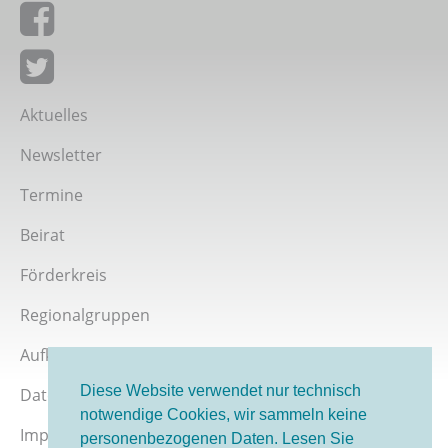
Giordano-Bruno-Stiftung auf Facebook
Giordano-Bruno-Stiftung bei Twitter
Aktuelles
Newsletter
Termine
Beirat
Förderkreis
Regionalgruppen
Aufklärer werden
Diese Website verwendet nur technisch
Datenschutz
notwendige Cookies, wir sammeln keine
Impressum
personenbezogenen Daten. Lesen Sie