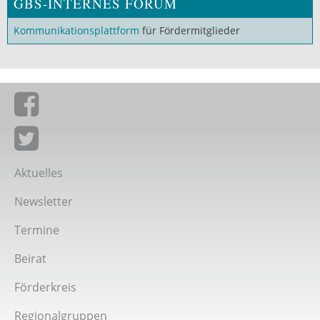
GBS-INTERNES FORUM
Kommunikationsplattform
für Fördermitglieder
Giordano-Bruno-Stiftung auf Facebook
Giordano-Bruno-Stiftung bei Twitter
Aktuelles
Newsletter
Termine
Beirat
Förderkreis
Regionalgruppen