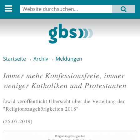
English version
Suche
MENU
Suchformular
Aktuell
Leitbild
Aktivitäten
Startseite
→
Archiv
→
Meldungen
Sie sind hier
Aufbau
Immer mehr Konfessionsfreie, immer
Termine
weniger Katholiken und Protestanten
Archiv
fowid veröffentlicht Übersicht über die Verteilung der
Verbindungen
"Religionszugehörigkeiten 2018"
25.07.2019
Datenschutz
Impressum